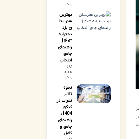
پیش
بهترین
هنرستا
ن یزد
دخترانه
۱۴۰۳ |
راهنمای
جامع
انتخاب
3
هفته
پیش
نحوه
تاثیر
نمرات در
کنکور
یر
1404:
ر
راهنمای
ت
جامع و
کامل