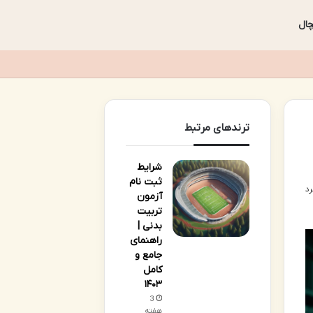
ال
ترندهای مرتبط
شرایط
ثبت نام
آزمون
تربیت
بدنی |
راهنمای
جامع و
کامل
۱۴۰۳
3
هفته