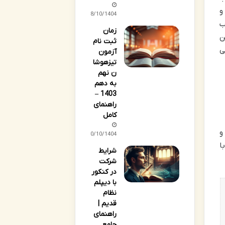
و
08/10/1404
ب
زمان
ن
ثبت نام
ی
آزمون
تیزهوشا
ن نهم
به دهم
1403 –
راهنمای
کامل
و
10/10/1404
ا
شرایط
شرکت
در کنکور
با دیپلم
نظام
قدیم |
راهنمای
جامع