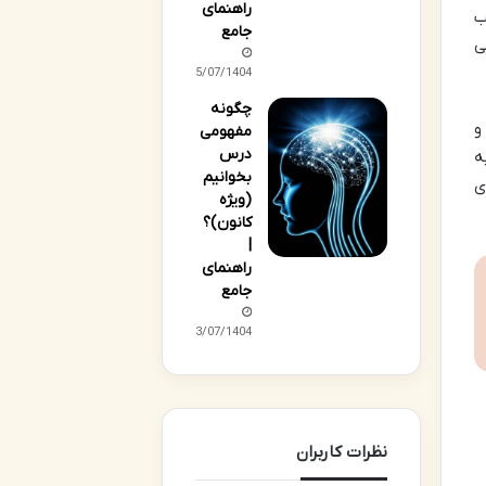
راهنمای
سب
جامع
ی
25/07/1404
چگونه
و
مفهومی
درس
ه
بخوانیم
ی
(ویژه
کانون)؟
|
راهنمای
جامع
23/07/1404
نظرات کاربران