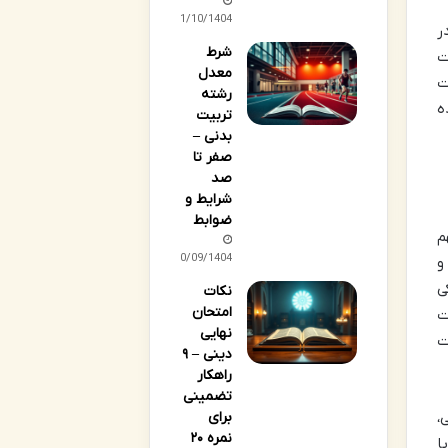
01/10/1404
ر
شرط
ت
معدل
ت
رشته
ه
تربیت
بدنی –
صفر تا
صد
شرایط و
ضوابط
م
20/09/1404
و
ی
نکات
امتحان
ت
نهایی
ت
دینی – ۹
راهکار
تضمینی
،
برای
نمره ۲۰
ا