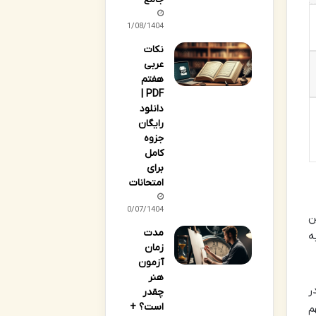
01/08/1404
نکات
عربی
هفتم
PDF |
دانلود
رایگان
جزوه
کامل
برای
امتحانات
30/07/1404
ن
مدت
ه
زمان
آزمون
هنر
 در
چقدر
است؟ +
تی، سهم