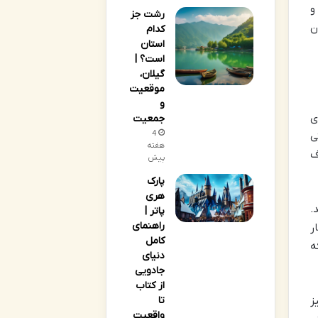
و
رشت جز
ن
کدام
استان
است؟ |
گیلان،
موقعیت
و
ی
جمعیت
4
ی
هفته
روف
پیش
پارک
هری
.
پاتر |
راهنمای
ر
کامل
ه
دنیای
جادویی
از کتاب
تا
ز
واقعیت