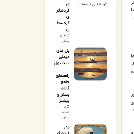
ز
ی
ا
گردشگر
ی
ر
گرجستا
ن
6 روز
پیش
پل های
ا
دیدنی
استانبول
ز
:
ه
راهنمای
جامع
گالاتا،
رای
بسفر و
بیشتر
ی
3
ک
هفته
پیش
پدر
ه
گردشگر