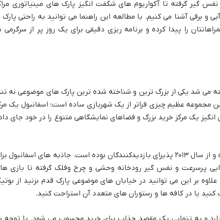
نفس گیر گرفته تا آکواریوم های شگفت انگیز پارک های مینیاتوری مراک
ی و برفی آشنا می کنیم. با مطالعه این راهنما می توانید به راحتی پارک ی
اهانتان را پیدا کرده و برنامه ریزی دقیقی برای یک روز پر از سرگرمی د
خته می شد یکی از بزرگ ترین و شناخته شده ترین پارک های موضوعی نه تنه
این مجموعه عظیم چیزی فراتر از یک شهربازی ساده است؛ اسفانبول یک مرک
گیز یک مرکز خرید بزرگ و فضاهای نمایشگاهی متنوع را در خود جای داد
این پارک در منطقه ایوپ استانبول واقع شده و از سال ۲۰۱۳ پذیرای بازدیدکنندگان بوده است. جاذبه های اسفانبول ب
ایی پرسرعت و نفس گیر رودخانه وحشی و چرخ وفلک گرفته تا بازی ها
د. علاوه بر این می توانید در خیابان های موضوعی پارک قدم بزنید از بوتی
نید یا در کافه ها و رستوران های متعدد آن استراحت کنید.
دارد و به تنهایی یک مقصد جذاب برای خرید محسوب می شود. با توجه ب