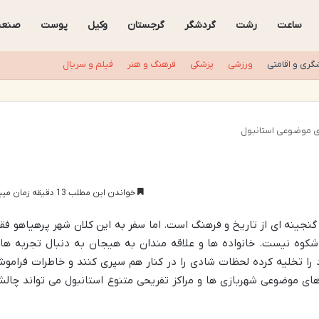
ساعت
رشت
گردشگر
گرجستان
وکیل
پوست
صنع
گری و اقامتی
ورزشی
پزشکی
فرهنگ و هنر
فیلم و سریال
ی موضوعی استانبول
خواندن این مطلب 13 دقیقه زمان میبرد
نجینه ای از تاریخ و فرهنگ است. اما سفر به این کلان شهر پرهیاهو فق
شکوه نیست. خانواده ها و علاقه مندان به هیجان به دنبال تجربه ها
د را تخلیه کرده لحظات شادی را در کنار هم سپری کنند و خاطرات فرامو
 های موضوعی شهربازی ها و مراکز تفریحی متنوع استانبول می تواند چال