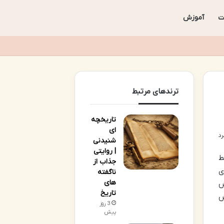
ت
آموزش
ترندهای مرتبط
تاریخچه
ای
شنیدنی
| روایتی
ط
جذاب از
ی
ناگفته
های
ش
تاریخ
ش
3 روز
پیش