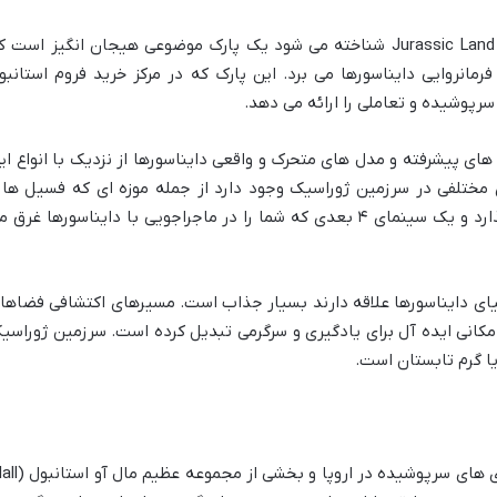
سرزمین ژوراسیک استانبول که اغلب با نام Jurassic Land شناخته می شود یک پارک موضوعی هیجان انگیز است 
مانروایی دایناسورها می برد. این پارک که در مرکز خرید فروم استانبو
ی های پیشرفته و مدل های متحرک و واقعی دایناسورها از نزدیک با انواع ای
ختلفی در سرزمین ژوراسیک وجود دارد از جمله موزه ای که فسیل ها 
اسکلت های دایناسورها را به نمایش می گذارد و یک سینمای ۴ بعدی که شما را در ماجراجویی با دایناسورها غرق
دنیای دایناسورها علاقه دارند بسیار جذاب است. مسیرهای اکتشافی فضاها
مکانی ایده آل برای یادگیری و سرگرمی تبدیل کرده است. سرزمین ژوراسی
یا گرم تابستان است.
موپارک (Moipark) یکی از بزرگ ترین شهربازی های سرپوشیده در اروپا و