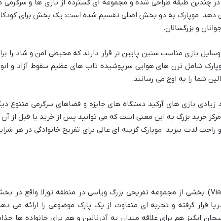
حی وسیع در چندین طبقه طراحی شده و مجموعه ای گسترده از بازی ها و سرگرمی ه
ه می دهد. موپارک به دو بخش اصلی تقسیم شده است: یک بخش برای کودکا
انان و بزرگسالان.
ایل بازی مناسب سنین پایین تر قرار دارند که محیطی امن و شاد را برا
پارک شامل ترن های هوایی سرپوشیده تاب های عظیم سقوط آزاد و انوا
ین شما را به اوج می رسانند.
د زیادی بازی های آرکید دستگاه های جایزه و فضاهای سرگرمی متنوع دیگ
رکز خرید بزرگ به این معنی است که می توانید پس از خرید یا قبل از آن ا
حت لذت ببرید. موپارک گزینه ای عالی برای تفریح خانوادگی در هر شرای
شهربازی ویاسی تما پارک (Viasea Tema Park) بخشی از مجموعه تفریحی بزرگ ویاسی در منطقه توزلا واقع در ب
یا قرار گرفته و تجربه ای متفاوت از یک پارک موضوعی را ارائه می دهد
یجان انگیز هم برای علاقه مندان به آدرنالین و هم برای خانواده ها جذا