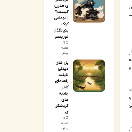
ی مدرن
ن
کیست؟
ت
| توماس
کوک،
بنیانگذار
توریسم
3
هفته
ز
پیش
ه
پل های
 های جانوری آن (۱۵۰۰ گونه و
دیدنی
تایلند:
راهنمای
کامل
ه
جاذبه
و
های
ی
گردشگر
ی
4
هفته
ر
پیش