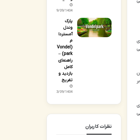
ی
29/09/1404
پارک
وندل
آمستردا
ی
م
(Vondel
ی
park) –
راهنمای
کامل
ن
بازدید و
تفریح
ر
23/09/1404
ی
ی
نظرات کاربران