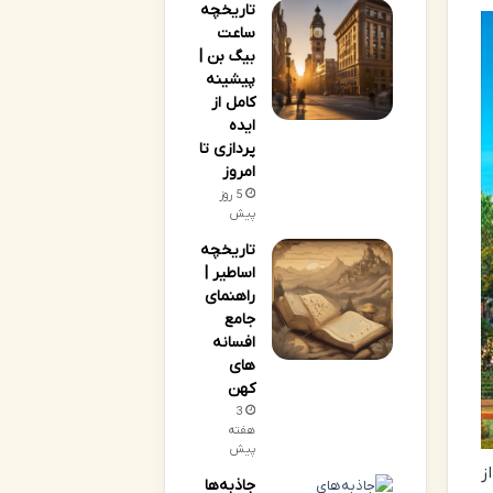
تاریخچه
ساعت
بیگ بن |
پیشینه
کامل از
ایده
پردازی تا
امروز
5 روز
پیش
تاریخچه
اساطیر |
راهنمای
جامع
افسانه
های
کهن
3
هفته
پیش
ز
جاذبه‌ها