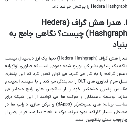
Hedera Hashgraph را پوشش خواهد داد.
۱. هدرا هش گراف (Hedera
Hashgraph) چیست؟ نگاهی جامع به
بنیاد
هدرا هش گراف (Hedera Hashgraph) تنها یک ارز دیجیتال نیست،
بلکه یک پلتفرم دفتر کل توزیع شده عمومی است که فناوری نوآورانه
«هش گراف» را به کار می گیرد. می توان تصور کرد که این پلتفرم،
نسل سوم فناوری های DLT را نمایندگی می کند و با سرعت، امنیت و
مقیاس پذیری چشمگیر، خود را از بلاکچین های رایج متمایز می
سازد. توسعه دهندگان و شرکت ها می توانند از این شبکه برای
ساخت برنامه های غیرمتمرکز (dApps) و توکن سازی دارایی ها در
محیطی بسیار کارآمد بهره ببرند. درک Hedera نیازمند فراتر رفتن از
چارچوب سنتی بلاکچین است.