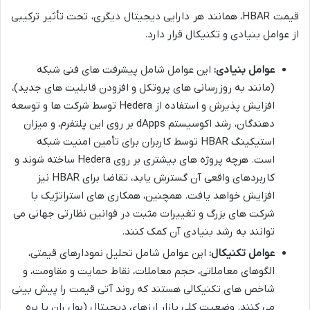
قیمت HBAR، همانند هر دارایی دیجیتال دیگری، تحت تأثیر ترکیبی
از عوامل بنیادی و تکنیکال قرار دارد.
عوامل بنیادی:
این عوامل شامل پیشرفت های فنی شبکه
(مانند به روزرسانی های پروتکل و افزودن قابلیت های جدید)،
افزایش پذیرش و استفاده از Hedera توسط شرکت ها و توسعه
دهندگان، رشد اکوسیستم dApps بر روی این پلتفرم، و میزان
استیکینگ HBAR توسط کاربران برای تأمین امنیت شبکه
است. هرچه پروژه های بیشتری بر روی Hedera ساخته شوند و
کاربردهای واقعی آن گسترش یابد، تقاضا برای HBAR نیز
افزایش خواهد یافت. همچنین، همکاری های استراتژیک با
شرکت های بزرگ و تغییرات مثبت در قوانین نظارتی جهانی می
توانند به رشد بنیادی آن کمک کنند.
عوامل تکنیکال:
این عوامل شامل تحلیل نمودارهای قیمتی،
الگوهای معاملاتی، حجم معاملات، نقاط حمایت و مقاومت، و
شاخص های تکنیکالی هستند که روند آتی قیمت را پیش بینی
می کنند. وضعیت کلی بازار ارزهای دیجیتال (بول ران یا بره