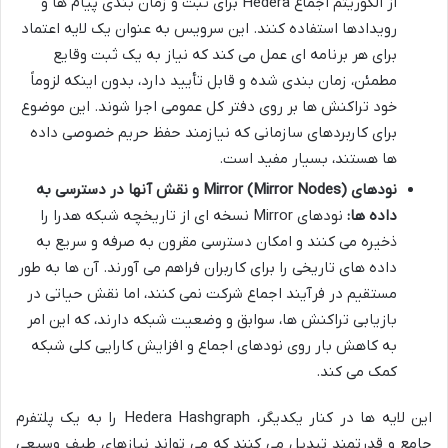
از الگوریتم اجماع Hedera برای ثبت و زمان بندی پیام ها و
رویدادها استفاده کنند. این سرویس به عنوان یک لایه اعتماد
برای هر برنامه ای عمل می کند که نیاز به یک ثبت وقایع
مطمئن، زمان بندی شده و قابل تأیید دارد، بدون اینکه لزوماً
خود تراکنش ها بر روی دفتر کل عمومی اجرا شوند. این موضوع
برای کاربردهای سازمانی که نیازمند حفظ حریم خصوصی داده
ها هستند، بسیار مفید است.
نودهای Mirror (Mirror Nodes) و نقش آنها در دسترسی به
داده ها:
نودهای Mirror نسخه ای از تاریخچه شبکه هدرا را
ذخیره می کنند و امکان دسترسی مقرون به صرفه و سریع به
داده های تاریخی را برای کاربران فراهم می آورند. آن ها به طور
مستقیم در فرآیند اجماع شرکت نمی کنند، اما نقش حیاتی در
بازیابی تراکنش ها، سوابق و وضعیت شبکه دارند، که این امر
به کاهش بار روی نودهای اجماع و افزایش کارایی کلی شبکه
کمک می کند.
این لایه ها در کنار یکدیگر، Hedera Hashgraph را به یک پلتفرم
جامع و قدرتمند تبدیل می کنند که می تواند نیازهای طیف وسیعی