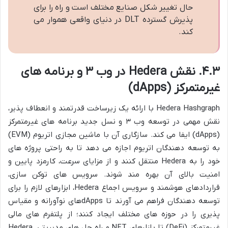
حال تغییر شکل صنایع مختلف است و راه را برای
پذیرش گسترده DLT در دنیای واقعی هموار می
کند.
۴.۳. نقش Hedera در وب ۳ و برنامه های
غیرمتمرکز (dApps)
Hedera Hashgraph با ارائه یک زیرساخت قدرتمند و انعطاف پذیر،
نقش مهمی در توسعه وب ۳ و نسل جدید برنامه های غیرمتمرکز
(dApps) ایفا می کند. سازگاری آن با ماشین مجازی اتریوم (EVM)
به توسعه دهندگان اتریوم اجازه می دهد تا به راحتی پروژه های
خود را به Hedera منتقل کنند و از مزایای سرعت، کارمزد پایین و
امنیت بالای آن بهره مند شوند. سرویس های توکن سازی،
قراردادهای هوشمند و سرویس اجماع Hedera، ابزارهای لازم را برای
توسعه دهندگان فراهم می آورند تا dAppsهای نوآورانه و مقیاس
پذیری را در حوزه های مختلف ایجاد کنند؛ از پلتفرم های مالی
غیرمتمرکز (DeFi) تا بازارهای NFT و راه حل های مدیریتی. Hedera