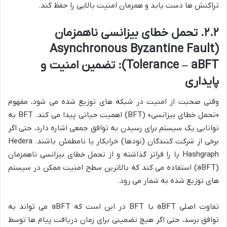
تراکنش ها دست یابد و همزمان امنیت بالایی را حفظ کند.
۲.۲. تحمل خطای بیزانسی ناهمزمان
(Asynchronous Byzantine Fault
Tolerance – aBFT): تضمین امنیت و
پایداری
وقتی صحبت از امنیت در شبکه های توزیع شده می شود، مفهوم
«تحمل خطای بیزانسی» (BFT) اهمیت حیاتی پیدا می کند. BFT به
توانایی یک سیستم برای رسیدن به توافق جمعی اشاره دارد، حتی اگر
برخی از شرکت کنندگان (نودها) خرابکار یا نامطمئن باشند. Hedera
Hashgraph پا را فراتر گذاشته و از تحمل خطای بیزانسی ناهمزمان
(aBFT) استفاده می کند که بالاترین سطح امنیت ممکن در سیستم
های توزیع شده به شمار می رود.
تفاوت اصلی aBFT با BFT در این است که aBFT می تواند به
توافق برسد، حتی اگر هیچ تضمینی برای زمان دریافت پیام ها توسط