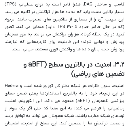
گاسپ و ساختار DAG، هدرا قادر است به توان عملیاتی (TPS)
بسیار بالایی دست یابد که به ده ها هزار تراکنش در ثانیه می رسد.
این سرعت، آن را از بسیاری از بلاکچین های محبوب مانند اتریوم
(که در حال حاضر حدود ۱۵-۳۰ TPS دارد) متمایز می کند. تصور
کنید در یک لحظه کوتاه، هزاران تراکنش می توانند به طور همزمان
پردازش و نهایی شوند؛ این قابلیت برای کاربردهایی که نیازمند
پردازش حجم بالای داده ها و واکنش فوری هستند، حیاتی است.
۳.۲. امنیت در بالاترین سطح (aBFT و
تضمین های ریاضی)
امنیت، ستون فقرات هر شبکه دفتر کل توزیع شده است و Hedera
در این زمینه، خود را به بالاترین استانداردها یعنی تحمل خطای
بیزانسی ناهمزمان (aBFT) متعهد می داند. این الگوریتم، امنیت
ریاضیاتی را فراهم می کند؛ به این معنا که حتی اگر یک سوم از
نودهای شبکه مخرب باشند، شبکه همچنان می تواند به توافق برسد
و صحت تراکنش ها را تضمین کند. این سطح از امنیت، اطمینان