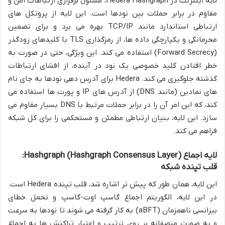
لایه اینترنت در Hedera Hashgraph، مسئول برقراری ارتباطات امن و
مقاوم در برابر حملات بین نودها است. این لایه از پروتکل های
ارتباطی استاندارد مانند TCP/IP بهره می برد و برای تضمین
محرمانگی و یکپارچگی داده ها، از رمزگذاری TLS با کلیدهای زودگذر
(Forward Secrecy) استفاده می کند. این ویژگی، حتی در صورت به
خطر افتادن کلید خصوصی یک نود در آینده، از افشای ارتباطات
گذشته جلوگیری می کند. Hedera برای آدرس دهی نودها به جای نام
های نمادین (مانند DNS) از آدرس های IP و پورت ها استفاده می
کند، که این امر آن را در برابر حملات مرتبط با DNS بسیار مقاوم می
سازد. این لایه، بنیان ارتباطی مطمئن و مستحکمی را برای کل شبکه
فراهم می کند.
لایه اجماع Hashgraph (Hashgraph Consensus Layer):
قلب تپنده شبکه
این لایه، همان طور که پیش تر اشاره شد، قلب تپنده Hedera است.
در این لایه، الگوریتم اجماع گاسپ اوت-گاسپ و تحمل خطای
بیزانسی ناهمزمان (aBFT) به کار گرفته می شوند تا نودها به سرعت
و به صورت منصفانه بر روی ترتیب و اعتبار تراکنش ها به اجماع