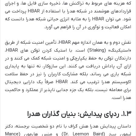
که هزینه های مربوط به تراکنش ها، ذخیره سازی فایل ها، و اجرای
قراردادهای هوشمند در شبکه هدرا با استفاده از HBAR پرداخت می
شود. می توان HBAR را به مثابه انرژی حیاتی شبکه هدرا دانست که
امکان فعالیت و نوآوری در آن را فراهم می آورد.
نقش دوم و به همان اندازه مهم HBAR، تأمین امنیت شبکه از طریق
«استیکینگ» (Staking) است. با استیک کردن توکن های HBAR،
دارندگان توکن به حفظ یکپارچگی و امنیت شبکه کمک می کنند و در
ازای آن، پاداش دریافت می کنند. این سازوکار، نه تنها به پایداری
شبکه یاری می رساند، بلکه مشارکت کاربران را نیز در حفظ سلامت
اکوسیستم هدرا ترغیب می کند. HBAR صرفاً یک دارایی دیجیتال
برای معامله نیست، بلکه یک جزء جدایی ناپذیر از عملکرد و حاکمیت
هدرا است.
۱.۳. ردپای پیدایش: بنیان گذاران هدرا
داستان پیدایش هدرا هش گراف با نام دو شخصیت برجسته، دکتر
لیمون بیرد (Dr. Leemon Baird) و منس هارمون (Mance