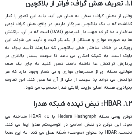
۱.۱. تعریف هش گراف: فراتر از بلاکچین
وقتی از «هش گراف» سخن به میان می آید، باید این تصور را کنار
گذاشت که با یک بلاکچین سروکار داریم. در واقع، هش گراف نوعی
ساختار داده گراف جهت دار غیرمدور (DAG) است که در آن، تراکنش
ها به صورت موازی و مستقل از یکدیگر ثبت و تأیید می شوند. این
رویکرد، بر خلاف ساختار خطی بلاکچین که نیازمند تأیید بلوک به
بلوک است، به شبکه امکان می دهد تا سرعت بسیار بالاتری در
پردازش تراکنش ها داشته باشد. تصور کنید به جای یک صف
طولانی، شبکه ای از مسیرهای موازی و بی شمار وجود دارد که هر
تراکنش می تواند به سرعت از یکی از آن ها عبور کند. این تفاوت
بنیادین، هسته اصلی مزیت رقابتی هدرا محسوب می شود.
۱.۲. HBAR: نبض تپنده شبکه هدرا
توکن بومی شبکه Hedera Hashgraph با نام HBAR شناخته می
شود. این توکن دو نقش اساسی در اکوسیستم هدرا ایفا می کند.
نخست، HBAR به عنوان «سوخت» شبکه عمل می کند؛ به این معنا