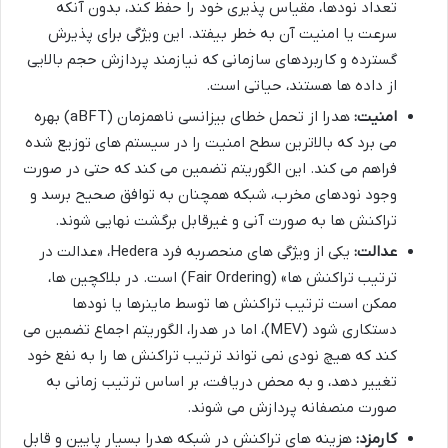
تعداد نودها، مقیاس پذیری خود را حفظ کند، بدون آنکه
سرعت یا امنیت آن به خطر بیفتد. این ویژگی برای پذیرش
گسترده و کاربردهای سازمانی که نیازمند پردازش حجم بالایی
از داده ها هستند، حیاتی است.
امنیت:
هدرا از تحمل خطای بیزانسی ناهمزمان (aBFT) بهره
می برد که بالاترین سطح امنیت را در سیستم های توزیع شده
فراهم می کند. این الگوریتم تضمین می کند که حتی در صورت
وجود نودهای مخرب، شبکه همچنان به توافق صحیح برسد و
تراکنش ها به صورت آنی و غیرقابل برگشت نهایی شوند.
عدالت:
یکی از ویژگی های منحصربه فرد Hedera، «عدالت در
ترتیب تراکنش ها» (Fair Ordering) است. در بلاکچین ها،
ممکن است ترتیب تراکنش ها توسط ماینرها یا نودها
دستکاری شود (MEV)، اما در هدرا، الگوریتم اجماع تضمین می
کند که هیچ نودی نمی تواند ترتیب تراکنش ها را به نفع خود
تغییر دهد، و به محض دریافت، بر اساس ترتیب زمانی به
صورت منصفانه پردازش می شوند.
کارمزد:
هزینه های تراکنش در شبکه هدرا بسیار پایین و قابل