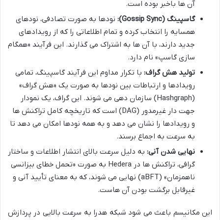
آن ها باخبر بوده است.
گاسپینگ (Gossip Sync):
نودها به صورت تصادفی، نودهای
همسایه را انتخاب کرده و تمام اطلاعاتی را که از رویدادهای
جدید دارند، با آن ها به اشتراک می گذارند. این فرآیند «همگام
سازی گاسپ» نام دارد.
تولید هش گراف:
با تکرار مداوم این فرآیند گاسپینگ، تمامی
رویدادها و ارتباطات بین نودها به صورت یک «هش گراف»
(Hashgraph) سازمان دهی می شوند. این گراف، یک نمودار
جهت دار غیرمدور (DAG) است که تاریخچه کامل تراکنش ها
و رویدادها را نشان می دهد و به همه نودها امکان می دهد تا
به سرعت به اجماع برسند.
نهایی شدن آنی:
به دلیل سرعت بالای انتشار اطلاعات و ساختار
گرافی، تراکنش ها در Hedera به صورت «تحمل خطای بیزانسی
ناهمزمان» (aBFT) نهایی می شوند، که به معنای تأیید آنی و
غیرقابل برگشت بودن آن هاست.
این مکانیسم باعث می شود شبکه هدرا به سرعت بالایی در پردازش