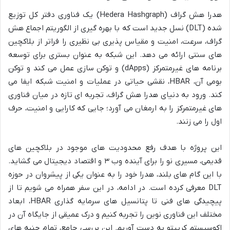
هدرا هش گراف (Hedera Hashgraph) یک فناوری دفتر کل توزیع
شده (DLT) نسل جدید است که با بهره گیری از الگوریتم اجماع هش
گراف، سرعت، امنیت و مقیاس پذیری بی نظیری را فراتر از بلاکچین
های سنتی ارائه می دهد. این شبکه به عنوان بستری برای توسعه
برنامه های غیرمتمرکز (dApps) و توکن سازی عمل می کند و توکن
بومی آن، HBAR، نقشی حیاتی در عملیات و امنیت شبکه ایفا می
کند. ورود به دنیای هدرا هش گراف، تجربه ای تازه در میان فناوری
های غیرمتمرکز را به ارمغان می آورد؛ جایی که کارایی و امنیت، حرف
اول را می زنند.
این پروژه با هدف رفع محدودیت های موجود در بلاکچین های
قدیمی، مسیری نو را برای آینده وب ۳ و اقتصاد دیجیتال می گشاید.
با این گام های بلند، هدرا خود را به عنوان یکی از پیشروان در حوزه
DLT معرفی کرده است. در ادامه، در این سفر همراه می شویم تا از
پیچیدگی های فنی تا پتانسیل های سرمایه گذاری HBAR، ابعاد
مختلف این فناوری نوین را تجربه کنیم و درک عمیقی از جایگاه آن در
اکوسیستم کریپتو به دست آوریم. این بررسی جامع، تمام جنبه های