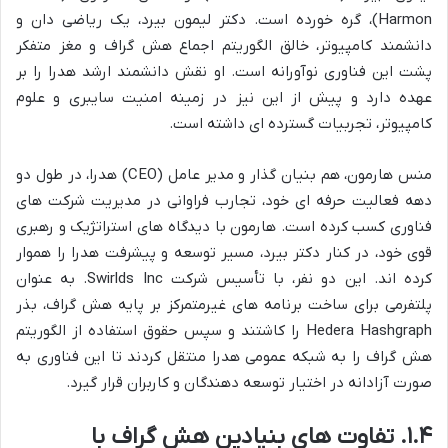
Harmon)، گره خورده است. دکتر لیمون بیرد، یک ریاضی دان و
دانشمند کامپیوتر، خالق الگوریتم اجماع هش گراف و مغز متفکر
پشت این فناوری نوآورانه است. او نقش دانشمند ارشد هدرا را بر
عهده دارد و پیش از این نیز در زمینه امنیت سایبری و علوم
کامپیوتر، تجربیات گسترده ای داشته است.
منس هارمون، هم بنیان گذار و مدیر عامل (CEO) هدرا، در طول دو
دهه فعالیت حرفه ای خود، تجارب فراوانی در مدیریت شرکت های
فناوری کسب کرده است. هارمون با دیدگاه های استراتژیک و رهبری
قوی خود، در کنار دکتر بیرد، مسیر توسعه و پیشرفت هدرا را هموار
کرده اند. این دو نفر، با تأسیس شرکت Swirlds Inc. به عنوان
پلتفرمی برای ساخت برنامه های غیرمتمرکز بر پایه هش گراف، بذر
Hedera Hashgraph را کاشتند و سپس حقوق استفاده از الگوریتم
هش گراف را به شبکه عمومی هدرا منتقل کردند تا این فناوری به
صورت آزادانه در اختیار توسعه دهندگان و کاربران قرار گیرد.
۱.۴. تفاوت های بنیادین هش گراف با