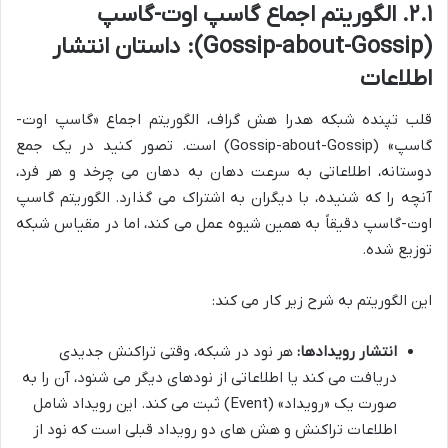
۲.۱. الگوریتم اجماع گاسپ اوت-گاسپ
(Gossip-about-Gossip): داستان انتشار
اطلاعات
قلب تپنده شبکه هدرا هش گراف، الگوریتم اجماع «گاسپ اوت-
گاسپ» (Gossip-about-Gossip) است. تصور کنید در یک جمع
دوستانه، اطلاعاتی به سرعت دهان به دهان می چرخد و هر فرد،
آنچه را که شنیده، با دیگران به اشتراک می گذارد. الگوریتم گاسپ
اوت-گاسپ دقیقاً به همین شیوه عمل می کند، اما در مقیاس شبکه
توزیع شده.
این الگوریتم به شرح زیر کار می کند:
انتشار رویدادها:
هر نود در شبکه، وقتی تراکنش جدیدی
دریافت می کند یا اطلاعاتی از نودهای دیگر می شنود، آن را به
صورت یک «رویداد» (Event) ثبت می کند. این رویداد شامل
اطلاعات تراکنش و هش های دو رویداد قبلی است که نود از