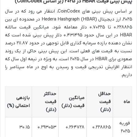
پیش بینی قیمت HBAR در ۲۰۲۵ (بر اساس CoinCodex)
بر اساس پیش بینی های CoinCodex، انتظار می رود که در سال
۲۰۲۵، ارز دیجیتال Hedera Hashgraph (HBAR) در محدوده ای بین
۰.۲۲۸۸۶۵ تا ۰.۷۰۲۲۵ دلار معامله شود. میانگین قیمت سالانه
HBAR در این سال حدود ۰.۴۳۱۴۹۵ دلار پیش بینی شده است که
نشان دهنده بازده سرمایه گذاری قابل توجهی در حدود ۲۱۱.۸۷ درصد
نسبت به قیمت های فعلی است. این پیش بینی حاکی از یک روند
صعودی برای HBAR در سال ۲۰۲۵ است، به ویژه در نیمه اول سال که
انتظار افزایش تدریجی قیمت و رسیدن به اوج در ماه سپتامبر را
داریم.
حداقل
حداکثر
میانگین
بازدهی
ماه
قیمت
قیمت
قیمت (دلار)
احتمالی (%)
(دلار)
(دلار)
فوریه
۳۰.۱۵
۰.۲۹۳۰۵۳
۰.۲۶۴۷۲۸
۰.۲۲۸۸۶۵
۲۰۲۵