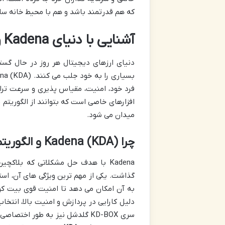
که هم قدرتمند باشد و هم با محیط خانه سازگار، سری KD-BOX گلدشل پاسخی هوشمندانه به نیا
آشنایی با دنیای Kadena و خانواده KD-BOX گلدشل
دنیای ارزهای دیجیتال هر روز در حال گست
فرد خود، امنیت، مقیاس پذیری و سرعت تراک
افزارهای خاصی است که بتوانند از الگوریتم Blake2S پشتیبانی کنند و در این نقطه است که
میدان می شود.
چرا Kadena (KDA) و الگوریتم Blake2S؟
Kadena با هدف حل مشکلاتی که بلاک
به آن امکان می دهد تا امنیت قوی بیت کوین
دلیل کارایی در پردازش و امنیت بالا، انتخ
سری KD-BOX گلدشل نیز به طور اخت