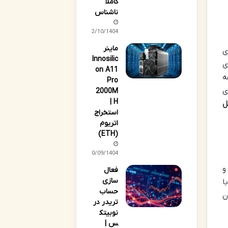
کاملاً
ناشناس
02/10/1404
ماینر
یژه ای
Innosilic
برای
on A11
ه
Pro
ی
2000M
H |
ل
استخراج
اتریوم
(ETH)
30/09/1404
و
فعال
سازی
ا
حساب
ن
تریدر در
نوبیتک
س |