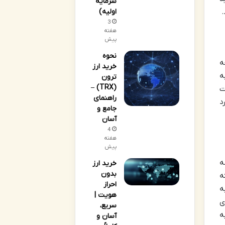
سرمایه
اولیه)
3
هفته
پیش
نحوه
ه
خرید ارز
به
ترون
(TRX) –
ت
راهنمای
د
جامع و
آسان
4
هفته
پیش
ه
خرید ارز
بدون
گوریتم Blake2S است که
احراز
ه
هویت |
ی
سریع،
ه
آسان و