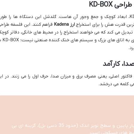
ی KD-BOX
یکی از جذاب ترین ویژگی های سری KD-BOX، ابعاد کوچک و جمع وجور آن هاست. گلدشل این دستگاه ها را طو
ترین قدرت هش را برای استخراج
ارز Kadena
فراهم کنند. این فلسفه طراحی
کسانی تبدیل می کند که می خواهند استخراج را در محیط های خانگی، دفاتر کوچک
یا حتی فضاهای محدود آغاز کنند. دیگر نیازی به 
د.
دا، کارآمد
اکتور اصلی، یعنی مصرف برق و میزان صدا، حرف اول را می زنند. در ای
ی کلمه می درخشد.
ماینر KD-BOX با مصرف برق بسیار پایین و سطح نویز اندک (حدود 35 دسی بل)، گزینه ای بی