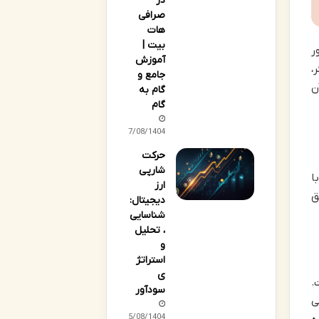
در
صرافی
هات
بیت |
ر
آموزش
،
جامع و
ن
گام به
گام
17/08/1404
حرکت
شارپی
فی با
ارز
ق
دیجیتال:
شناسایی
، تحلیل
و
استراتژ
ی
ست.
سودآور
می
15/08/1404