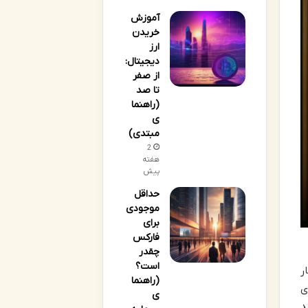
آموزش
خریدن
ارز
دیجیتال:
از صفر
تا صد
(راهنما
ی
مبتدی)
2
هفته
پیش
حداقل
موجودی
برای
فارکس
چقدر
است؟
ر
(راهنما
ی
ی
واهید