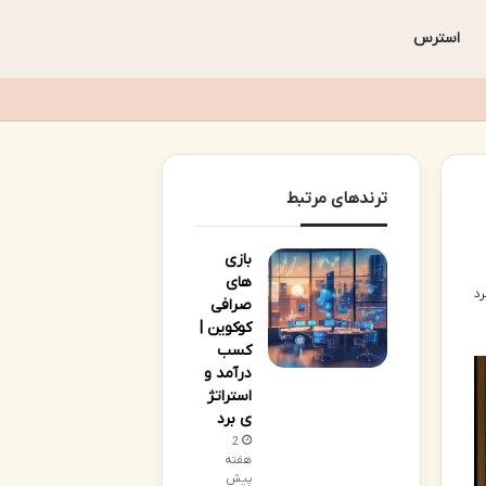
استرس
ترندهای مرتبط
بازی
های
صرافی
کوکوین |
کسب
درآمد و
استراتژ
ی برد
2
هفته
پیش