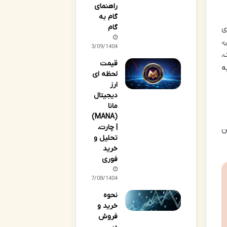
راهنمای
گام به
گام
ری
،
13/09/1404
،
قیمت
اتاق های بزرگ و سیستم های خنک کننده صنعتی نیست؛ KD-BOX به
لحظه ای
ارز
دیجیتال
مانا
(MANA)
| چارت،
ن
تحلیل و
خرید
فوری
17/08/1404
نحوه
خرید و
فروش