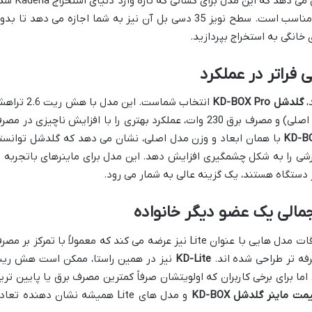
نشان می دهد که این مدل برای کسانی که تازه وارد د
اند یا سرمایه گذاری محدودی دارند، بسیار مناسب است. سطح نویز 35 دسی بل آن نیز به شما اجازه می دهد تا ب
خانگی به استخراج بپردازید.
 فراتر در عملکرد
،
گلدشل KD-BOX Pro
انتخاب شماست. این مدل با هش ریت 
بر ثانیه (حدود 60% افزایش نسبت به مدل اصلی) و مصرف برق 230 وات، عملکرد بهتری را با افزایش ناچیزی در م
با همان ابعاد و وزن مدل اصلی، نشان می دهد که گلدشل توانست
زشی را به شکل چشمگیری افزایش دهد. این مدل برای ماینرهای باتجربه ت
 دستگاه هستند، یک گزینه عالی به شمار می رود.
مالی یک عضو دیگر خانواده
در کنار مدل های KD-BOX، گلدشل گاهی اوقات مدل هایی با عنوان Lite نیز عرضه می کند که معمولاً با تمرکز بر 
رفه تر طراحی شده اند.
KD-Lite
نیز در همین راستا، ممکن است هش ری
KD-BOX P داشته باشد، اما برای برخی کاربران که اولویتشان صرفاً کمترین مصرف برق یا پایین تر
مت ماینر گلدشل KD-BOX
و مدل های Lite همیشه نشان دهنده تعا