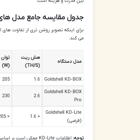
بین قدرت و هزینه است.
جدول مقایسه جامع مدل ها
برای اینکه تصویر روشن تری از تفاوت های 
می کند:
هش ریت
توان 
مدل دستگاه
(W)
(TH/S)
205
1.6
Goldshell KD-BOX
Goldshell KD-BOX
230
2.6
Pro
Goldshell KD-Lite
< 205
< 1.6
(فرضی)
توجه:
اطلاعات KD-Lite ممکن است بر اساس مدل های مختلف و در دسترس بودن در بازار متغیر باشد.