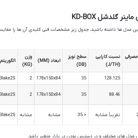
ی
ماینر گلدشل KD-BOX
این مدل ها داشته باشید، جدول زیر مشخصات فنی کلیدی آن ها را مقایس
مصرفی
نسبت کارایی
سطح نویز
وزن
ابعاد (MM)
الگوریتم
(KG)
(DB)
(J/TH)
Blake2S
2
178x150x84
35
128.125
Blake2S
2
178x150x84
35
88.46
تقریباً مشابه
< 35
مشابه
مشابه
Blake2S