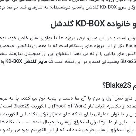
زهای شما خواهد بود.
رش است و در این میان، برخی پروژه ها با نوآوری های خاص خود، توج
بسیاری را به خود جلب می کنند. Kadena (KDA) یکی از این پروژه های پیشگام است که با معماری بلاکچین منحصر
نش های بالایی را ارائه می دهد. استخراج این ارز دیجیتال نیازمند سخ
ماینر گلدشل KD-BOX
وار
چین های نسل اول و دوم با آن ها دست و پنجه نرم می کنند، پا به عرص
گذاشت. یکی از مهم ترین ویژگی های آن، استفاده از مکانیزم اثبات کار (Proof-of-Work) با ال
 را با توان عملیاتی بالای شبکه های متمرکز ترکیب کند. این الگوریتم ب
اب بسیاری از ماینرها برای استخراج ارزهای دیجیتال شده است. دستگاه ها
صاصی برای استخراج ارزهایی طراحی شده اند که از این الگوریتم بهره می برند و ب