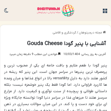
منو
تغی
مجله دیجیتوهان
/
گردشگری و اقامتی
آشنایی با پنیر گودا Gouda Cheese
آخرین به روز رسانی: 10/03/1404
خواندن این مطلب 9 دقیقه زمان میبرد
پنیر گودا با طعم ملایم و بافت خامه ای یکی از محبوب ترین و
پرمصرف ترین پنیرها در سراسر جهان است. این پنیر که ریشه در
کشور هلند دارد به دلیل versatility بالا در انواع غذاها و میان وعده
ها کاربرد فراوانی دارد. اما گودا فقط یک پنیر خوشمزه نیست؛ بلکه
داستانی طولانی و پیچیده از سنت نوآوری و کیفیت دارد. از مزارع
سرسبز هلند تا میزهای غذا در سراسر دنیا گودا توانسته جایگاه ویژه
ای برای خود دست و پا کند. در این میان سوالات بسیاری در ذهن
مصرف کنندگان شکل می گیرد؛ از تاریخچه و روش تولید آن گرفته تا