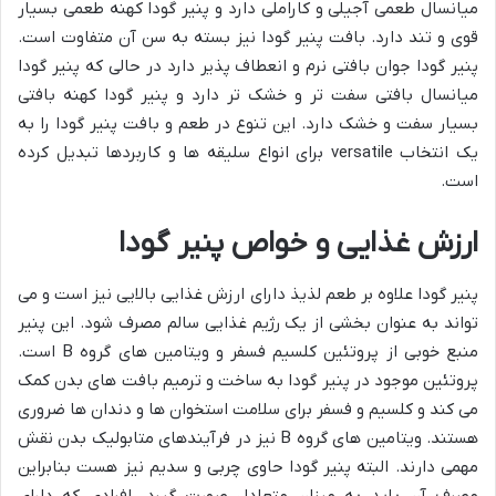
میانسال طعمی آجیلی و کاراملی دارد و پنیر گودا کهنه طعمی بسیار
قوی و تند دارد. بافت پنیر گودا نیز بسته به سن آن متفاوت است.
پنیر گودا جوان بافتی نرم و انعطاف پذیر دارد در حالی که پنیر گودا
میانسال بافتی سفت تر و خشک تر دارد و پنیر گودا کهنه بافتی
بسیار سفت و خشک دارد. این تنوع در طعم و بافت پنیر گودا را به
یک انتخاب versatile برای انواع سلیقه ها و کاربردها تبدیل کرده
است.
ارزش غذایی و خواص پنیر گودا
پنیر گودا علاوه بر طعم لذیذ دارای ارزش غذایی بالایی نیز است و می
تواند به عنوان بخشی از یک رژیم غذایی سالم مصرف شود. این پنیر
منبع خوبی از پروتئین کلسیم فسفر و ویتامین های گروه B است.
پروتئین موجود در پنیر گودا به ساخت و ترمیم بافت های بدن کمک
می کند و کلسیم و فسفر برای سلامت استخوان ها و دندان ها ضروری
هستند. ویتامین های گروه B نیز در فرآیندهای متابولیک بدن نقش
مهمی دارند. البته پنیر گودا حاوی چربی و سدیم نیز هست بنابراین
مصرف آن باید به میزان متعادل صورت گیرد. افرادی که دارای