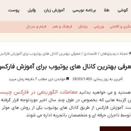
گوشی
طلا
برنامه نویسی
آموزش زبان
وکیل
پوست
گری و اقامتی
ورزشی
پزشکی
فرهنگ و هنر
فیلم و سریال
مجله دیجیتوهان
/
اقتصادی
/
معرفی بهترین کانال های یوتیوب برای آموزش فارکس
رفی بهترین کانال های یوتیوب برای آموزش فارک
آخرین به روز رسانی: 28/03/1403
خواندن این مطلب 7 دقیقه زمان میبرد
معاملات الگوریتمی در فارکس چیس
 هستید و می خواهید بدانید
ن گزینه هایی که بخصوص در طول چند سال اخیر موردتوجه قرار گرفته
است. آموزش فارکس از طریق کانال های یوتیوب یکی از روش های موثر ب
ب توسط تاجران حرفه ای و متخصصان باتجربه اداره می شوند.