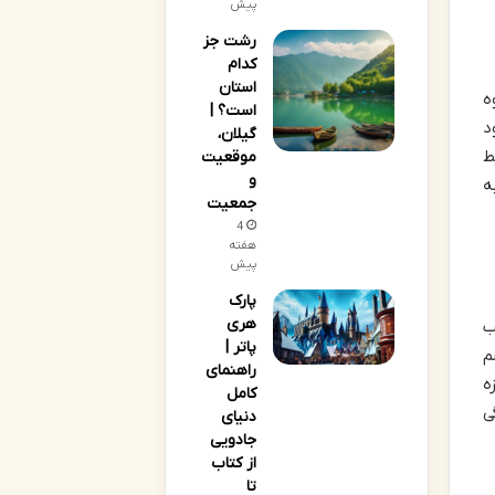
پیش
رشت جز
کدام
استان
 کوه
است؟ |
د
گیلان،
ط
موقعیت
و
ه
جمعیت
4
هفته
پیش
پارک
هری
ب
پاتر |
م
راهنمای
ه
کامل
ی
دنیای
جادویی
از کتاب
تا