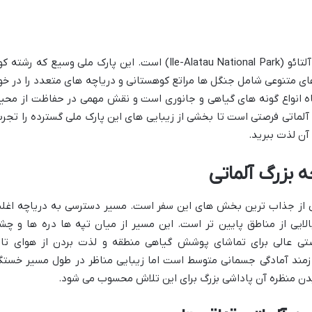
دریاچه بزرگ آلماتی بخشی از پارک ملی ایل آلتائو (Ile-Alatau National Park) است. این پارک ملی وسیع که رشته
ای متنوعی شامل جنگل ها مراتع کوهستانی و دریاچه های متعدد را در خو
گاه انواع گونه های گیاهی و جانوری است و نقش مهمی در حفاظت از محی
 آلماتی فرصتی است تا بخشی از زیبایی های این پارک ملی گسترده را تجرب
آن لذت ببرید.
 بزرگ آلماتی
کی از جذاب ترین بخش های این سفر است. مسیر دسترسی به دریاچه اغل
لایی از مناطق پایین تر است. این مسیر از میان تپه ها دره ها و چش
صتی عالی برای تماشای پوشش گیاهی منطقه و لذت بردن از هوای تاز
ازمند آمادگی جسمانی متوسط است اما زیبایی مناظر در طول مسیر خستگ
 دیدن منظره آن پاداشی بزرگ برای این تلاش محسوب می شود.