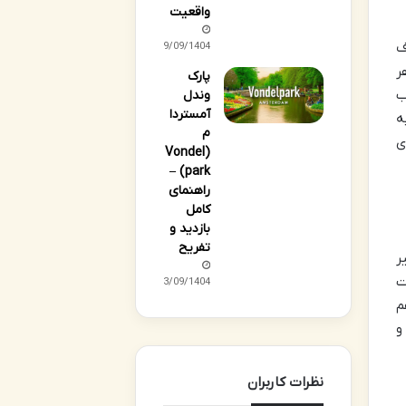
واقعیت
ف
29/09/1404
ر
پارک
ب
وندل
آمستردا
ه
م
ی
(Vondel
park) –
راهنمای
کامل
بازدید و
تفریح
ر
ت
23/09/1404
م
و
نظرات کاربران