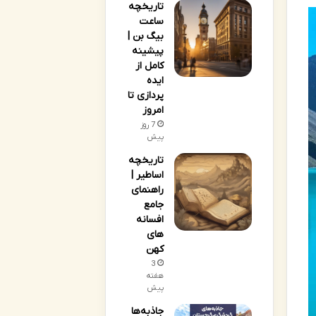
تاریخچه
ساعت
بیگ بن |
پیشینه
کامل از
ایده
پردازی تا
امروز
7 روز
پیش
تاریخچه
اساطیر |
راهنمای
جامع
افسانه
های
کهن
3
هفته
پیش
جاذبه‌ها