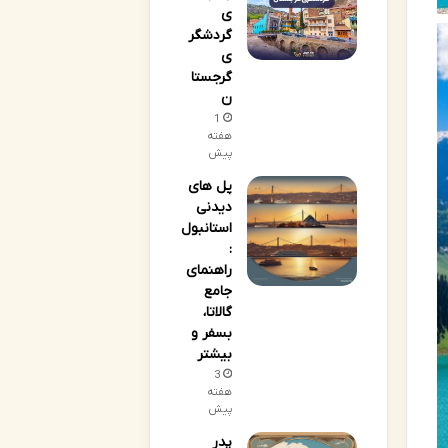
ی
گردشگر
ی
گرجستا
ن
1
هفته
پیش
پل های
دیدنی
استانبول
:
راهنمای
جامع
گالاتا،
بسفر و
بیشتر
3
هفته
پیش
پدر