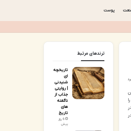
عت
پوست
ترندهای مرتبط
تاریخچه
ای
شنیدنی
| روایتی
ن
جذاب از
ا
ناگفته
های
ر
تاریخ
ر
6 روز
پیش