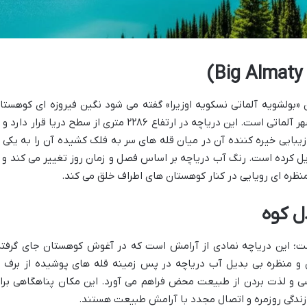
 «بولشویه آلماتی نسکویه اوزیرا» گفته می شود نگین فیروزه ای کوهستا
تیان شان در جنوب قزاقستان و در نزدیکی شهر آلماتی است. این دریاچه در ارتفاع ۲۲۸۶ متری از سطح دریا قرار دار
بایی خیره کننده آن در میان قله های سر به فلک کشیده آن را به یکی ا
 کرده است. رنگ آب دریاچه بر اساس فصل و زمان روز تغییر می کند و ا
منظره ای رویایی در کنار کوهستان های اطراف خلق می کند.
ل کوه
ست؛ این دریاچه نمادی از آرامش است که در آغوش کوهستان جای گرفته
 منظره بی بدیل آب دریاچه در پس زمینه قله های پوشیده از برف ی
ی و لذت بردن از طبیعت محض فراهم می آورد. این مکان پناهگاهی برا
 زندگی روزمره و اتصال مجدد با آرامش طبیعت هستند.