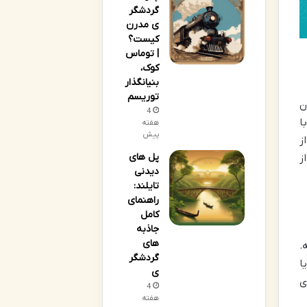
گردشگر
ی مدرن
کیست؟
| توماس
کوک،
بنیانگذار
توریسم
ن
4
د و با
هفته
پیش
ز
پل های
ز
دیدنی
تایلند:
راهنمای
کامل
جاذبه
های
.
گردشگر
ا
ی
ی
4
هفته