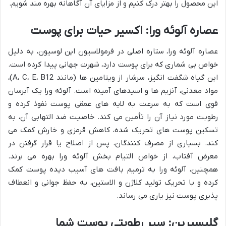
این محصول را بهتر درک کنیم و از مزایای آن آگاهانه بهره مند شویم.
عصاره آلوئه ورا: اکسیر حیات برای پوست
عصاره آلوئه ورا، ستاره اصلی در فرمولاسیون این لوسیون، به دلیل
خواص بی شماری که برای پوست دارد، شهرت جهانی پیدا کرده است.
این گیاه شگفت انگیز، سرشار از ویتامین ها (مانند A، C، E، B12)،
مواد معدنی، آنزیم ها و اسیدهای آمینه است. آلوئه ورا یک آبرسان
قوی است که به سرعت به لایه های عمقی پوست نفوذ کرده و
رطوبت مورد نیاز آن را تأمین می کند. خاصیت ضد التهابی آن، به
تسکین پوست های تحریک شده، کاهش قرمزی و خارش کمک می
کند. بسیاری از مصرف کنندگان، پس از اصلاح یا قرار گرفتن در
معرض آفتاب، از خواص التیام بخش آلوئه ورا بهره می برند.
همچنین، آلوئه ورا به ترمیم بافت های آسیب دیده پوست کمک
کرده و با تحریک تولید کلاژن و الاستین، به حفظ جوانی و انعطاف
پذیری پوست نیز یاری می رساند.
گلیسیرین: سپر رطوبتی پوست شما