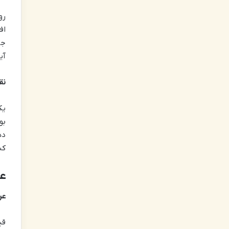
رو
اف
جذ
آی
نق
یک
بو
ده
کن
ع
عر
قی