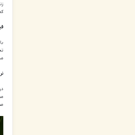
زن
کم
قی
با
تح
مد
نر
در
مح
صا