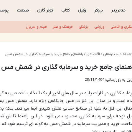
متاتریدر
بروکر
وکیل
کتاب
کولر گازی
صنعت
پوست
گری و اقامتی
ورزشی
پزشکی
فرهنگ و هنر
فیلم و سریال
مجله دیجیتوهان
/
اقتصادی
/
راهنمای جامع خرید و سرمایه گذاری در شمش مس
اهنمای جامع خرید و سرمایه گذاری در شمش مس
ن به روز رسانی: 28/11/1404
مایه گذاری در فلزات پایه در سال های اخیر از یک انتخاب تخصصی به گز
ه است و در میان این فلزات، مس جایگاهی ویژه دارد. شمش مس به عن
کال این فلز، نه تنها در صنایع حیاتی نقش کلیدی ایفا می کند، بلکه به 
بل توجه برای سرمایه گذاری محسوب می شود. در این راهنما تلاش شده
اخت، خرید و مدیریت سرمایه در شمش مس به گونه ای ترسیم شود که هم ب
فه ای بازار مفید باشد.