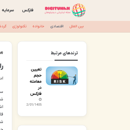
فارکس
سرمایه
بین الملل
اقتصادی
خانواده
تکنولوژی
گردش
ترندهای مرتبط
ر
تعیین
حجم
آخری
معامله
در
سر
فارکس
شد
02/01/1405
اش
قا
شن
حر