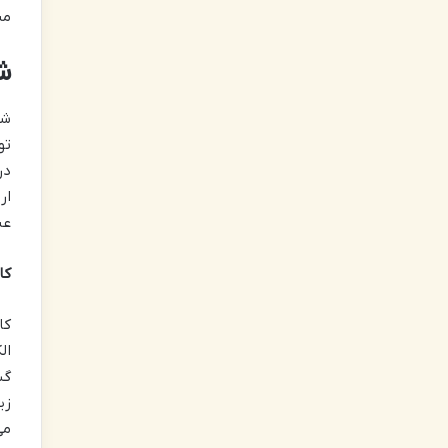
من
ش
شم
تو
در
ار
عن
کا
کا
ال
گس
زی
می