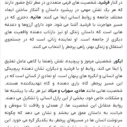
در کنار
فرشید
، شخصیت های فرعی متعددی در عطر تلخ حضور دارند
که هر یک نقش مهمی در پیشبرد داستان و آشکار ساختن ابعاد
مختلف جامعه و روابط انسانی ایفا می کنند.
هانیه
، دختری که در
مسیر مهاجرت با فرشید آشنا می شود، خود دارای آرزوها و دغدغه
هایی است که داستان زندگی او نیز بازتاب دهنده واقعیت های
دیگری از جامعه است. او نماینده زنانی است که در جستجوی
استقلال و زندگی بهتر، راهی پرخطر را انتخاب می کنند.
ایگور
، شخصیتی مرموز و پیچیده، نقش راهنما یا گاهی عامل تعلیق
را ایفا می کند. روابط او با فرشید و دیگران، نشان دهنده پیچیدگی
های انسانی و انگیزه های پنهان است. او نمادی از کسانی است که در
این مسیر پرخطر، گاه یاری دهنده و گاه تهدیدکننده هستند.
شخصیت هایی مانند
هادی، سهراب و میلاد
نیز هر یک با پیشینه ها
و مشکلات خاص خود، بخشی از این پازل انسانی را تشکیل می دهند.
روابط متقابل این شخصیت ها، از همدلی و رفاقت تا سوءظن و
خیانت، به داستان عمق می بخشد و نشان می دهد که چگونه
سرنوشت انسان ها در مسیرهای پرخطر، به یکدیگر گره می خورد. این