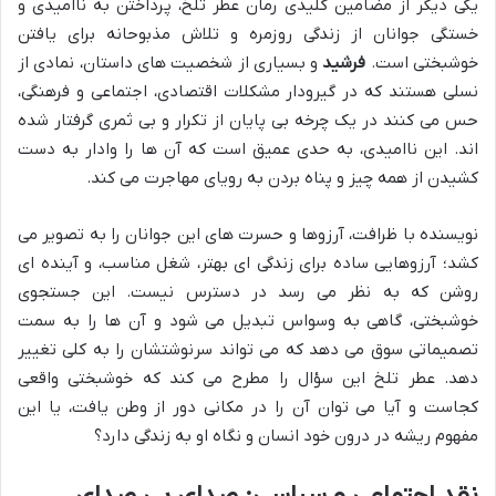
یکی دیگر از مضامین کلیدی رمان عطر تلخ، پرداختن به ناامیدی و
خستگی جوانان از زندگی روزمره و تلاش مذبوحانه برای یافتن
خوشبختی است.
فرشید
و بسیاری از شخصیت های داستان، نمادی از
نسلی هستند که در گیرودار مشکلات اقتصادی، اجتماعی و فرهنگی،
حس می کنند در یک چرخه بی پایان از تکرار و بی ثمری گرفتار شده
اند. این ناامیدی، به حدی عمیق است که آن ها را وادار به دست
کشیدن از همه چیز و پناه بردن به رویای مهاجرت می کند.
نویسنده با ظرافت، آرزوها و حسرت های این جوانان را به تصویر می
کشد؛ آرزوهایی ساده برای زندگی ای بهتر، شغل مناسب، و آینده ای
روشن که به نظر می رسد در دسترس نیست. این جستجوی
خوشبختی، گاهی به وسواس تبدیل می شود و آن ها را به سمت
تصمیماتی سوق می دهد که می تواند سرنوشتشان را به کلی تغییر
دهد. عطر تلخ این سؤال را مطرح می کند که خوشبختی واقعی
کجاست و آیا می توان آن را در مکانی دور از وطن یافت، یا این
مفهوم ریشه در درون خود انسان و نگاه او به زندگی دارد؟