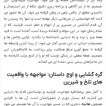
چند تن از دوستانش شعله ور می شود: مهاجرت غیرقانونی. این
تصمیم، نه از سر آگاهی و برنامه ریزی دقیق، بلکه از سر استیصال و
ناامیدی مطلق از یافتن راهی در وطن گرفته می شود. آن ها تصور می
کنند که خوشبختی در مرزهایی دیگر نهفته است و تنها راه رسیدن به
آن، قدم گذاشتن در مسیری پر از ابهام و خطر است. فرشید، که از
تمام زندگی خود در این سوله و گلخانه بریده است، آماده است تا قید
همه چیز را بزند و به دنیایی ناشناخته پا بگذارد. اولین چالش ها و
تصمیمات حیاتی در این مسیر آغاز می شود؛ از پیدا کردن واسطه ها
گرفته تا جمع آوری مبلغ هنگفت برای پرداخت به قاچاقچیان. این
تصمیم، نقطه عطفی در زندگی اوست که او را از کنج عزلت کارخانه به
دل ماجراهای پیش بینی نشده ای می کشاند.
گره گشایی و اوج داستان: مواجهه با واقعیت
های تلخ و شیرین
با آغاز سفر پرمخاطره مهاجرت، فرشید و دوستانش قدم به دنیایی
می گذارند که بسیار دورتر از تصوراتشان است. آن ها با افرادی
همچون
هانیه
، دختری که در مسیر مهاجرت با آن ها همسفر می شود