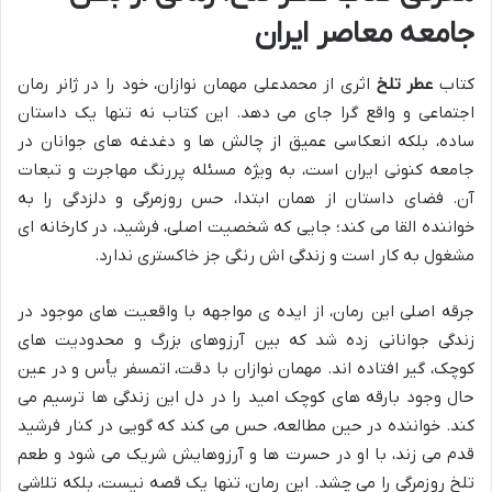
جامعه معاصر ایران
کتاب
عطر تلخ
اثری از محمدعلی مهمان نوازان، خود را در ژانر رمان
اجتماعی و واقع گرا جای می دهد. این کتاب نه تنها یک داستان
ساده، بلکه انعکاسی عمیق از چالش ها و دغدغه های جوانان در
جامعه کنونی ایران است، به ویژه مسئله پررنگ مهاجرت و تبعات
آن. فضای داستان از همان ابتدا، حس روزمرگی و دلزدگی را به
خواننده القا می کند؛ جایی که شخصیت اصلی، فرشید، در کارخانه ای
مشغول به کار است و زندگی اش رنگی جز خاکستری ندارد.
جرقه اصلی این رمان، از ایده ی مواجهه با واقعیت های موجود در
زندگی جوانانی زده شد که بین آرزوهای بزرگ و محدودیت های
کوچک، گیر افتاده اند. مهمان نوازان با دقت، اتمسفر یأس و در عین
حال وجود بارقه های کوچک امید را در دل این زندگی ها ترسیم می
کند. خواننده در حین مطالعه، حس می کند که گویی در کنار فرشید
قدم می زند، با او در حسرت ها و آرزوهایش شریک می شود و طعم
تلخ روزمرگی را می چشد. این رمان، تنها یک قصه نیست، بلکه تلاشی