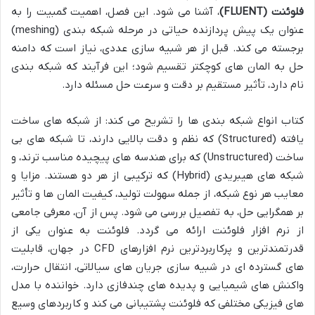
فلوئنت (FLUENT)
، آشنا می شود. این فصل، اهمیت گمبیت را به
عنوان یک پیش پردازنده حیاتی در مرحله شبکه بندی (meshing)
برجسته می کند. قبل از هر شبیه سازی عددی، نیاز است که دامنه
حل به المان های کوچکتر تقسیم شود؛ این فرآیند که شبکه بندی
نام دارد، تأثیر مستقیم بر دقت و سرعت حل مسئله دارد.
کتاب انواع شبکه بندی ها را تشریح می کند: از شبکه های ساخت
یافته (Structured) که نظم و دقت بالایی دارند، تا شبکه های بی
ساخت (Unstructured) که برای هندسه های پیچیده مناسب ترند، و
شبکه های هیبریدی (Hybrid) که ترکیبی از هر دو هستند. مزایا و
معایب هر نوع شبکه، از جمله سهولت تولید، کیفیت المان ها و تأثیر
بر همگرایی حل، به تفصیل بررسی می شود. پس از آن، معرفی جامعی
از نرم افزار فلوئنت ارائه می گردد. فلوئنت به عنوان یکی از
قدرتمندترین و پرکاربردترین نرم افزارهای CFD در جهان، قابلیت
های گسترده ای در شبیه سازی جریان های سیالاتی، انتقال حرارت،
واکنش های شیمیایی و پدیده های چندفازی دارد. خواننده با مدل
های فیزیکی مختلفی که فلوئنت پشتیبانی می کند و کاربردهای وسیع