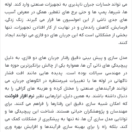
می تواند خسارات جبران ناپذیری به تجهیزات صنعتی وارد کند. لوله
ها، شیرها، پمپ ها و حتی برج های تقطیر، همگی در معرض آسیب
های جدی ناشی از این امولسیون ها قرار می گیرند. زنگ زدگی،
فرسایش، کاهش راندمان و در نهایت از کار افتادن تجهیزات، تنها
بخشی از مشکلاتی است که این جریان های دو فازی می توانند ایجاد
کنند.
مدل سازی و پیش بینی دقیق رفتار جریان های دو فازی، به دلیل
پیچیدگی های ذاتی آن ها، همواره یکی از چالش برانگیزترین حوزه ها
در مهندسی سیالات بوده است. پدیده هایی مانند افت فشار
ناگهانی در لوله ها یا تغییرات غیرمنتظره در الگوهای جریان، می
توانند فرآیندهای صنعتی را مختل کرده و هزینه های گزافی را به
دنبال داشته باشند. به همین دلیل، ابزارهایی نظیر
نرم افزار فلوئنت
که امکان شبیه سازی دقیق این رفتارها را فراهم می کنند، برای
مهندسان و پژوهشگران حیاتی هستند. شناخت این پیچیدگی ها و
توانایی مدل سازی آن ها، نه تنها به پیشگیری از مشکلات کمک می
کند، بلکه راه را برای بهینه سازی فرآیندها و افزایش بهره وری