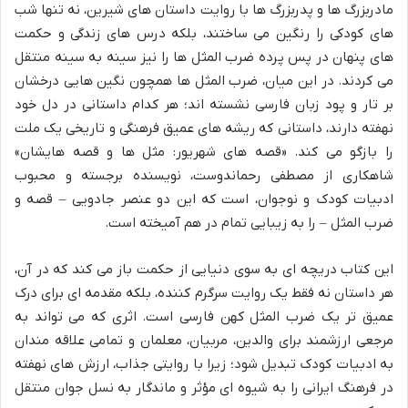
مادربزرگ ها و پدربزرگ ها با روایت داستان های شیرین، نه تنها شب
های کودکی را رنگین می ساختند، بلکه درس های زندگی و حکمت
های پنهان در پس پرده ضرب المثل ها را نیز سینه به سینه منتقل
می کردند. در این میان، ضرب المثل ها همچون نگین هایی درخشان
بر تار و پود زبان فارسی نشسته اند؛ هر کدام داستانی در دل خود
نهفته دارند، داستانی که ریشه های عمیق فرهنگی و تاریخی یک ملت
را بازگو می کند. «قصه های شهریور: مثل ها و قصه هایشان»
شاهکاری از مصطفی رحماندوست، نویسنده برجسته و محبوب
ادبیات کودک و نوجوان، است که این دو عنصر جادویی – قصه و
ضرب المثل – را به زیبایی تمام در هم آمیخته است.
این کتاب دریچه ای به سوی دنیایی از حکمت باز می کند که در آن،
هر داستان نه فقط یک روایت سرگرم کننده، بلکه مقدمه ای برای درک
عمیق تر یک ضرب المثل کهن فارسی است. اثری که می تواند به
مرجعی ارزشمند برای والدین، مربیان، معلمان و تمامی علاقه مندان
به ادبیات کودک تبدیل شود؛ زیرا با روایتی جذاب، ارزش های نهفته
در فرهنگ ایرانی را به شیوه ای مؤثر و ماندگار به نسل جوان منتقل