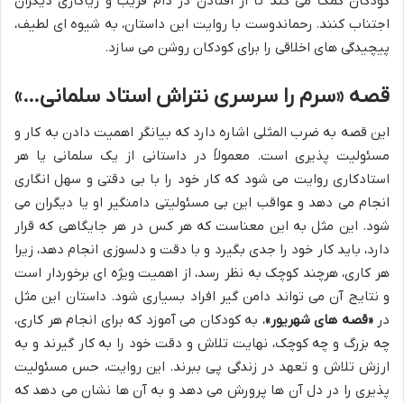
کودکان کمک می کند تا از افتادن در دام فریب و ریاکاری دیگران
اجتناب کنند. رحماندوست با روایت این داستان، به شیوه ای لطیف،
پیچیدگی های اخلاقی را برای کودکان روشن می سازد.
قصه «سرم را سرسری نتراش استاد سلمانی…»
این قصه به ضرب المثلی اشاره دارد که بیانگر اهمیت دادن به کار و
مسئولیت پذیری است. معمولاً در داستانی از یک سلمانی یا هر
استادکاری روایت می شود که کار خود را با بی دقتی و سهل انگاری
انجام می دهد و عواقب این بی مسئولیتی دامنگیر او یا دیگران می
شود. این مثل به این معناست که هر کس در هر جایگاهی که قرار
دارد، باید کار خود را جدی بگیرد و با دقت و دلسوزی انجام دهد، زیرا
هر کاری، هرچند کوچک به نظر رسد، از اهمیت ویژه ای برخوردار است
و نتایج آن می تواند دامن گیر افراد بسیاری شود. داستان این مثل
در
«قصه های شهریور»
، به کودکان می آموزد که برای انجام هر کاری،
چه بزرگ و چه کوچک، نهایت تلاش و دقت خود را به کار گیرند و به
ارزش تلاش و تعهد در زندگی پی ببرند. این روایت، حس مسئولیت
پذیری را در دل آن ها پرورش می دهد و به آن ها نشان می دهد که