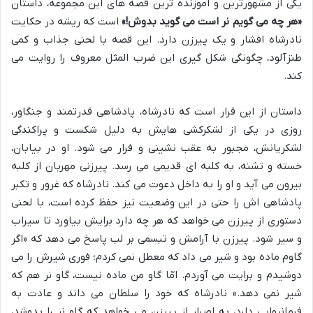
یکی از مشهورترین و آموزنده ترین قصه های این مجموعه، داستان
«هر چه می گویم نر است می گوید بدوش!»
است که ریشه در حکایت
نادرشاه افشار و یک پیرزن دارد. این قصه با لحنی جذاب و کمی
طنزآلود، چگونگی شکل گیری این ضرب المثل معروف را روایت می
کند.
داستان از این قرار است که نادرشاه، پادشاهی قدرتمند و جنگاور،
روزی در یکی از لشکرکشی هایش به دلیل شکست و پراکندگی
لشکریانش، مجبور به عقب نشینی و فرار می شود. او در بیابان،
خسته و تشنه، به کلبه ای قدیمی می رسد. پیرزنی مهربان از کلبه
بیرون می آید و او را به داخل دعوت می کند. نادرشاه که غرور و تکبر
پادشاهی اش را حتی در این وضعیت نیز حفظ کرده است، با لحنی
دستوری از پیرزن می خواهد که هر چه دارد برایش بیاورد تا سیراب
و سیر شود. پیرزن با آرامش و تبسمی بر لب پاسخ می دهد که «اگر
گاوم ماده بود و شیر می داد که معطل نمی کردم؛ فوری شیرش را می
دوشیدم و برایت می آوردم. امّا گاو من ماده نیست، گاو نر هم که
شیر نمی دهد.» نادرشاه که خود را سلطان می داند و عادت به
فرمانروایی دارد، به اصرار از پیرزن می خواهد که گاو نر را بدوشد،