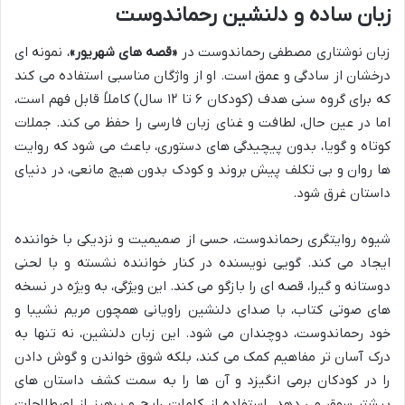
زبان ساده و دلنشین رحماندوست
زبان نوشتاری مصطفی رحماندوست در
«قصه های شهریور»
، نمونه ای
درخشان از سادگی و عمق است. او از واژگان مناسبی استفاده می کند
که برای گروه سنی هدف (کودکان ۶ تا ۱۲ سال) کاملاً قابل فهم است،
اما در عین حال، لطافت و غنای زبان فارسی را حفظ می کند. جملات
کوتاه و گویا، بدون پیچیدگی های دستوری، باعث می شود که روایت
ها روان و بی تکلف پیش بروند و کودک بدون هیچ مانعی، در دنیای
داستان غرق شود.
شیوه روایتگری رحماندوست، حسی از صمیمیت و نزدیکی با خواننده
ایجاد می کند. گویی نویسنده در کنار خواننده نشسته و با لحنی
دوستانه و گیرا، قصه ای را بازگو می کند. این ویژگی، به ویژه در نسخه
های صوتی کتاب، با صدای دلنشین راویانی همچون مریم نشیبا و
خود رحماندوست، دوچندان می شود. این زبان دلنشین، نه تنها به
درک آسان تر مفاهیم کمک می کند، بلکه شوق خواندن و گوش دادن
را در کودکان برمی انگیزد و آن ها را به سمت کشف داستان های
بیشتر سوق می دهد. استفاده از کلمات رایج و پرهیز از اصطلاحات