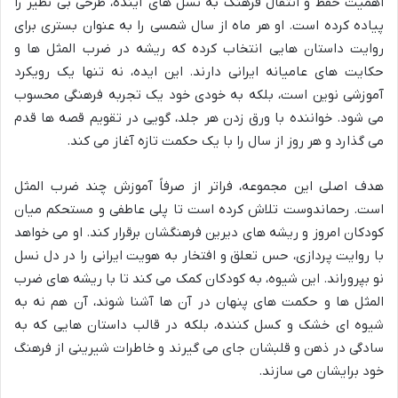
اهمیت حفظ و انتقال فرهنگ به نسل های آینده، طرحی بی نظیر را
پیاده کرده است. او هر ماه از سال شمسی را به عنوان بستری برای
روایت داستان هایی انتخاب کرده که ریشه در ضرب المثل ها و
حکایت های عامیانه ایرانی دارند. این ایده، نه تنها یک رویکرد
آموزشی نوین است، بلکه به خودی خود یک تجربه فرهنگی محسوب
می شود. خواننده با ورق زدن هر جلد، گویی در تقویم قصه ها قدم
می گذارد و هر روز از سال را با یک حکمت تازه آغاز می کند.
هدف اصلی این مجموعه، فراتر از صرفاً آموزش چند ضرب المثل
است. رحماندوست تلاش کرده است تا پلی عاطفی و مستحکم میان
کودکان امروز و ریشه های دیرین فرهنگشان برقرار کند. او می خواهد
با روایت پردازی، حس تعلق و افتخار به هویت ایرانی را در دل نسل
نو بپروراند. این شیوه، به کودکان کمک می کند تا با ریشه های ضرب
المثل ها و حکمت های پنهان در آن ها آشنا شوند، آن هم نه به
شیوه ای خشک و کسل کننده، بلکه در قالب داستان هایی که به
سادگی در ذهن و قلبشان جای می گیرند و خاطرات شیرینی از فرهنگ
خود برایشان می سازند.