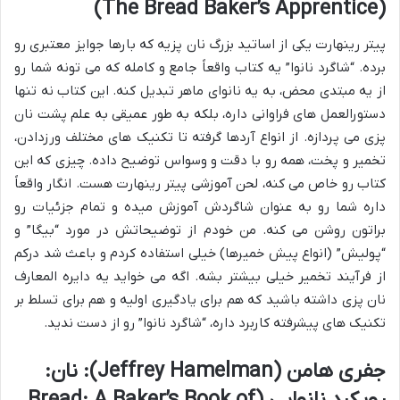
(The Bread Baker’s Apprentice)
پیتر رینهارت یکی از اساتید بزرگ نان پزیه که بارها جوایز معتبری رو
برده. “شاگرد نانوا” یه کتاب واقعاً جامع و کامله که می تونه شما رو
از یه مبتدی محض، به یه نانوای ماهر تبدیل کنه. این کتاب نه تنها
دستورالعمل های فراوانی داره، بلکه به طور عمیقی به علم پشت نان
پزی می پردازه. از انواع آردها گرفته تا تکنیک های مختلف ورزدادن،
تخمیر و پخت، همه رو با دقت و وسواس توضیح داده. چیزی که این
کتاب رو خاص می کنه، لحن آموزشی پیتر رینهارت هست. انگار واقعاً
داره شما رو به عنوان شاگردش آموزش میده و تمام جزئیات رو
براتون روشن می کنه. من خودم از توضیحاتش در مورد “بیگا” و
“پولیش” (انواع پیش خمیرها) خیلی استفاده کردم و باعث شد درکم
از فرآیند تخمیر خیلی بیشتر بشه. اگه می خواید یه دایره المعارف
نان پزی داشته باشید که هم برای یادگیری اولیه و هم برای تسلط بر
تکنیک های پیشرفته کاربرد داره، “شاگرد نانوا” رو از دست ندید.
جفری هامن (Jeffrey Hamelman): نان: