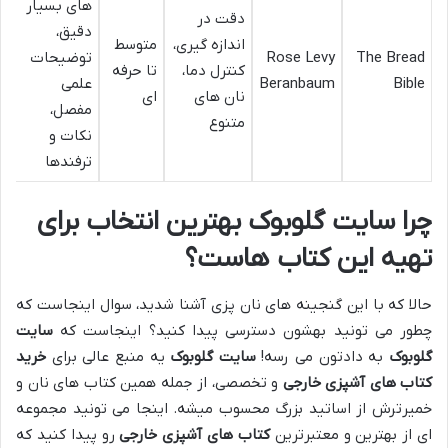
های بسیار
دقت در
دقیق،
اندازه گیری،
متوسط
The Bread
Rose Levy
توضیحات
کنترل دما،
تا حرفه
Bible
Beranbaum
علمی
نان های
ای
مفصل،
متنوع
نکات و
ترفندها
چرا
سایت گلوبوک
بهترین انتخاب برای
تهیه این کتاب هاست؟
حالا که با این گنجینه های نان پزی آشنا شدید، سوال اینجاست که
چطور می تونید بهشون دسترسی پیدا کنید؟ اینجاست که
سایت
گلوبوک
به دادتون می رسه!
سایت گلوبوک
یه منبع عالی برای
خرید
کتاب های آشپزی خارجی
و تخصصی، از جمله همین کتاب های نان و
خمیرترش از اساتید بزرگ محسوب میشه. اینجا می تونید مجموعه
ای از بهترین و معتبرترین
کتاب های آشپزی خارجی
رو پیدا کنید که