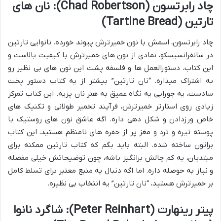
چاد رابرتسون (Chad Robertson): نان های
تارتین (Tartine Bread)
چاد رابرتسون، اسمش با نون خمیرترش پیوند خورده. نانوایی تارتین
در سانفرانسیسکو، نمادی از نون های خمیرترش با کیفیت بالاست و
این کتاب، دستورالعمل ها و فلسفه پشت این نون های بی نظیر رو
به اشتراک میذاره. “نان تارتین” بیشتر از یه کتاب دستور پخت
سادست، یه جورایی یه نگاه عمیق به هنر نان پزیه. این کتاب تمرکز
زیادی روی استارتر خمیرترش، فرآیند تخمیر طولانی و تکنیک های
خاص ورزدادن و شکل دهی داره. اگه عاشق نون های روستیک با
پوسته تیره و ترد و مغز پر از حفره های نامنظم هستید، این کتاب
براتون ساخته شده. البته باید بگم که کتاب تارتین ممکنه برای
مبتدیان، یه کم چالش برانگیز باشه، چون توضیحاتش خیلی مفصله
و نیاز به حوصله داره. اما اگه دنبال یه منبع معتبر برای تسلط کامل
بر خمیرترش هستید، “نان تارتین” یه انتخاب بی نظیره.
پیتر رینهارت (Peter Reinhart): شاگرد نانوا