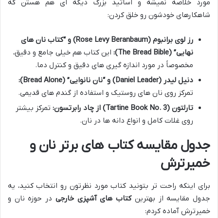
مورد خلاصه نمیشه و اساتید بزرگ دیگه ای هم هستن که
شاهکارهای خودشون رو خلق کردن:
رز لوی برانبوم (Rose Levy Beranbaum) و “کتاب نان های
نهایی” (The Bread Bible):
این کتاب هم خیلی جامع و دقیق،
مخصوصاً در مورد اندازه گیری های دقیق و کنترل دما.
دنیل لیدر (Daniel Leader) و “نان نانوایی” (Bread Alone):
تمرکز روی نان های روستیک و استفاده از گندم های قدیمی.
تارلتون (Tartine Book No. 3) از چاد رابرتسون:
تمرکز بیشتر
روی غلات کامل و انواع دانه ها در نان.
جدول مقایسه کتاب های برتر نان و
خمیرترش
برای اینکه راحت تر بتونید کتاب مورد نظرتون رو انتخاب کنید، یه
جدول مقایسه از بهترین
کتاب های آشپزی خارجی
در حوزه نان و
خمیرترش آماده کردم: