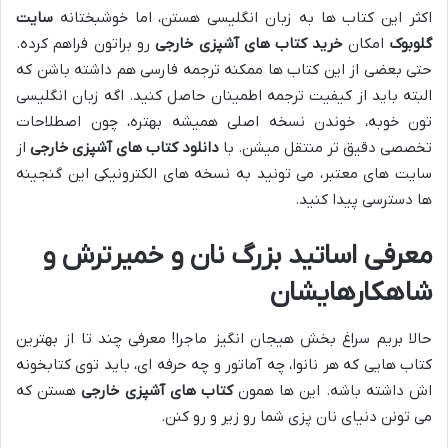
اکثر این کتاب ها به زبان انگلیسی هستن، اما خوشبختانه
سایت
گلوبوک
امکان
خرید کتاب های آشپزی خارجی
رو براتون فراهم کرده.
حتی بعضی از این کتاب ها ممکنه ترجمه فارسی هم داشته باشن که
البته باید از کیفیت ترجمه اطمینان حاصل کنید. اگه زبان انگلیسی
تون خوبه، خوندن نسخه اصلی همیشه بهتره، چون اصطلاحات
تخصصی دقیق تر منتقل میشن. با
دانلود کتاب های آشپزی خارجی
از
سایت های معتبر، می تونید به نسخه های الکترونیکی این گنجینه
ها دسترسی پیدا کنید.
معرفی اساتید بزرگ نان و خمیرترش و
شاهکارهایشان
حالا بریم سراغ بخش هیجان انگیز ماجرا! معرفی چند تا از بهترین
کتاب هایی که هر نانوا، چه آماتور و چه حرفه ای، باید توی کتابخونه
اش داشته باشه. این ها همون
کتاب های آشپزی خارجی
هستن که
می تونن دنیای نان پزی شما رو زیر و رو کنن.