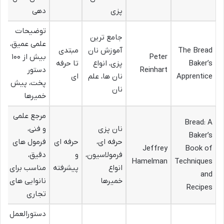
پزی
دهی
توضیحات
جامع ترین
علمی عمیق،
The Bread
آموزش نان
مبتدی
Peter
بیش از ۱۰۰
Baker’s
پزی، انواع
تا حرفه
Reinhart
دستور
Apprentice
نان ها، علم
ای
پخت، پیش
نان
خمیرها
مرجع علمی
Bread: A
نان پزی
و فنی،
Baker’s
حرفه ای،
حرفه ای
فرمول های
Jeffrey
Book of
فرمولاسیون،
و
دقیق،
Hamelman
Techniques
انواع
پیشرفته
مناسب برای
and
خمیرها
نانوایی های
Recipes
تجاری
دستورالعمل