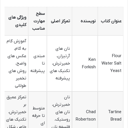
سطح
ویژگی های
عنوان کتاب
نویسنده
تمرکز اصلی
مهارت
کلیدی
مناسب
آموزش گام
نان های
به گام،
Flour
آرتیزان،
مبتدی
عکس های
Ken
Water Salt
خمیرترش،
تا
واضح،
Forkish
Yeast
تکنیک های
پیشرفته
روش های
پیشرفته
تخمیر
طولانی
نان
تمرکز عمیق
خمیرترش،
بر
متوسط
Tartine
Chad
نان های
خمیرترش،
تا حرفه
Bread
Robertson
روستیک،
تکنیک های
ای
فلسفه نان
خاص شکل