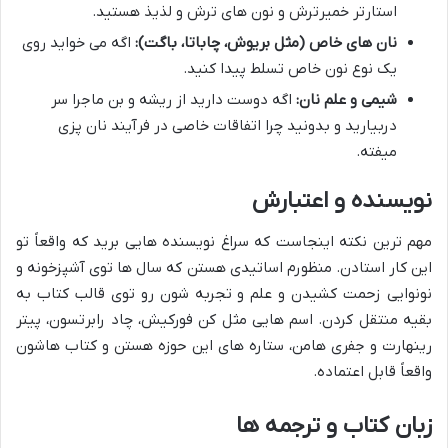
استارتر خمیرترش و نون های ترش و لذیذ هستید.
نان های خاص (مثل بریوش، چاباتا، باگت):
اگه می خواید روی
یک نوع نون خاص تسلط پیدا کنید.
شیمی و علم نان:
اگه دوست دارید از ریشه و بن ماجرا سر
دربیارید و بدونید چرا اتفاقات خاصی در فرآیند نان پزی
میفته.
نویسنده و اعتبارش
مهم ترین نکته اینجاست که سراغ نویسنده هایی برید که واقعاً تو
این کار استادن. منظورم اساتیدی هستن که سال ها توی آشپزخونه و
نونوایی زحمت کشیدن و علم و تجربه شون رو توی قالب کتاب به
بقیه منتقل کردن. اسم هایی مثل کن فورکیش، چاد رابرتسون، پیتر
رینهارت و جفری هامن، ستاره های این حوزه هستن و کتاب هاشون
واقعاً قابل اعتماده.
زبان کتاب و ترجمه ها