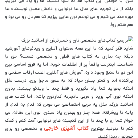
کنن. با خوندن این کتاب ها، نه تنها تکنیک ها رو یاد می گیریم،
بلکه از دل تجربه های سال ها نونوایی و دانش عمیق نویسنده ها
بهره مند می شیم و می تونیم نون هایی بپزیم که هم دل رو می بره و
هم شکم رو!.
شاید فکر کنید که با این همه محتوای آنلاین و ویدئوهای آموزشی،
دیگه چه نیازی به کتاب های قطور و تخصصی هست؟ حق با
شماست، اینترنت واقعاً پر از اطلاعات خوبه، اما یه فرق اساسی بین
این دو تا منبع وجود داره. آموزش های آنلاین، اغلب اوقات سطحی و
پراکنده اند و کمتر پیش میاد که به عمق ماجرا برن. درست مثل
اینکه بخواید شنا یاد بگیرید و فقط چند تا ویدئو ببینید، بدون
اینکه توی آب برید و مربی باتجربه کنارتون باشه. اما کتاب های
اساتید بزرگ، مثل یه مربی اختصاصی می مونن که قدم به قدم، از
پایه تا پیشرفته، همه چیز رو بهتون یاد میدن. توی این مقاله، می
خوام شما رو با چند تا از این گنجینه های نونوایی آشنا کنم و کمک
کتاب آشپزی خارجی
کنم تا بتونید بهترین
و تخصصی رو برای
خودتون پیدا کنید.