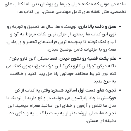
ساده می مونن که ممکنه خیلی چیزها رو پوشش ندن. اما کتاب های
تخصصی، مثل نقشه های کامل مهندسی هستن. این کتاب ها:
عمق و دقت بالا دارن:
نویسنده ها، سال ها تحقیق و تجربه رو
توی این کتاب ها ریختن. از جزئی ترین نکات مربوط به آرد و
آب و نمک گرفته تا پیچیده ترین فرآیندهای تخمیر و ورزدادن،
همه رو با جزئیات کامل توضیح میدن.
علم پشت قضیه رو نشون میدن:
فقط نمیگن “این کارو بکن”،
بلکه میگن “چرا این کارو بکن”. این درک عمیق، بهتون کمک می
کنه توی شرایط مختلف، خودتون راه حل پیدا کنید و خلاقیت
به خرج بدید.
تجربه های دست اول اساتید هستن:
وقتی یه کتاب از کن
فورکیش یا چاد رابرتسون می خونید، در واقع دارید از نزدیک با
سال ها تلاش و آزمون و خطای این اساتید همراه میشید. این
تجربه ها، خیلی ارزشمندتر از یه پست بلاگ یا یه ویدئوی ده
دقیقه ای هستن.