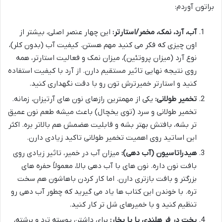
براتون آوردم:
آب، آرد، نمک، مخمر/استارتر:
این چهار عنصر اصلی، بیشتر از
اون چیزی که فکر می کنید مهم هستن. کیفیت آب (بدون کلر)،
نوع آرد (میزان پروتئین)، میزان نمک و فعالیت استارتر، همه
روی نتیجه نهایی تاثیر مستقیم دارن. از آرد با کیفیت استفاده
کنید و استارتر خمیرترش تون رو با دقت نگهداری کنید.
تخمیر طولانی:
یکی از مهمترین رازهای نون های آرتیزان، زمانه.
تخمیر طولانی و سرد (توی یخچال) باعث میشه طعم نون عمیق
تر بشه، بافتش بهتر بشه و قابلیت هضمش هم بالاتر بره. اکثر
این اساتید روی اهمیت تخمیر طولانی تاکید زیادی دارن.
هیدراتاسیون (آب دهی):
میزان آب در خمیر، تاثیر زیادی روی
بافت نون داره. نون های با آب دهی بالا، معمولاً حفره های
بزرگتر و بافت بازتری دارن. اما کار کردن باهاشون هم سخت
تره. با خوندن این کتاب ها یاد می گیرید که چطور آب دهی رو
تنظیم کنید و با خمیرهای شل تر کار کنید.
پخت در فر هلندی یا با بخار:
برای داشتن پوسته ترد و برشته،