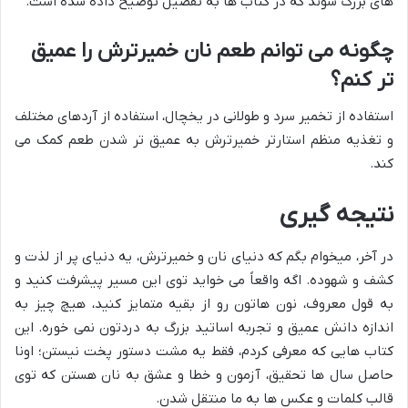
های بزرگ شوند که در کتاب ها به تفصیل توضیح داده شده است.
چگونه می توانم طعم نان خمیرترش را عمیق
تر کنم؟
استفاده از تخمیر سرد و طولانی در یخچال، استفاده از آردهای مختلف
و تغذیه منظم استارتر خمیرترش به عمیق تر شدن طعم کمک می
کند.
نتیجه گیری
در آخر، میخوام بگم که دنیای نان و خمیرترش، یه دنیای پر از لذت و
کشف و شهوده. اگه واقعاً می خواید توی این مسیر پیشرفت کنید و
به قول معروف، نون هاتون رو از بقیه متمایز کنید، هیچ چیز به
اندازه دانش عمیق و تجربه اساتید بزرگ به دردتون نمی خوره. این
کتاب هایی که معرفی کردم، فقط یه مشت دستور پخت نیستن؛ اونا
حاصل سال ها تحقیق، آزمون و خطا و عشق به نان هستن که توی
قالب کلمات و عکس ها به ما منتقل شدن.