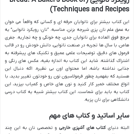
رویکرد نانوایی (Bread: A Baker’s Book of
Techniques and Recipes)
این کتاب بیشتر برای نانوایان حرفه ای و کسانی که واقعاً می خوان
به عمق علم نان پزی شیرجه بزنن، مناسبه. “نان: رویکرد نانوایی” یه
مرجع فوق العاده برای نانوایان جدی، چه خونگی و چه تجاریه. جفری
هامن، با سال ها تجربه در صنعت نانوایی، دانش خودش رو در قالب
فرمول های دقیق، توضیحات علمی عمیق و تکنیک های پیشرفته به
اشتراک گذاشته. شاید این کتاب به اندازه بقیه، عکس های رنگی و
جذابی نداشته باشه، اما محتوای اون بی نظیره. اگه دنبال این
هستید که بفهمید چطور فرمولاسیون نون رو خودتون تغییر بدید، با
انواع مختلف خمیر کار کنید و نون های خاص و کمیاب بپزید، این
کتاب یه باید برای شماست. این کتاب بیشتر شبیه یه کتاب درسی
دانشگاهی برای نان پزیه.
سایر اساتید و کتاب های مهم
البته دنیای
کتاب های آشپزی خارجی
و تخصصی نان به این چند