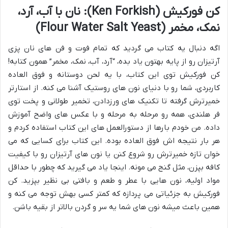
کن فورکیش (Ken Forkish): نان با آب، آرد،
نمک، مخمر (Flour Water Salt Yeast)
اگه دنبال یه کتاب می گردید که تمام فوت و فن های نان پزی
آرتیزان رو از پایه بهتون یاد بده، “آرد، آب، نمک، مخمر” همون کتابه!
کن فورکیش توی این کتاب، با یه لحن دوستانه و فوق العاده
کاربردی، شما رو با دنیای نون های روستیک آشنا می کنه. از استارتر
خمیرترش گرفته تا تکنیک های ورزدادن، تخمیر طولانی و پخت توی
فر هلندی، همه رو مرحله به مرحله و با عکس های واضح آموزش
داده. من خودم بارها از دستورالعمل های این کتاب استفاده کردم و
هر بار نتیجه اش فوق العاده بوده. این کتاب برای کسایی که می
خوان تازه خمیرترش رو شروع کنن یا نون های آرتیزان رو با کیفیت
کافه بپزن، مثل گنج می مونه. اینجا یاد می گیرید که چطور با حداقل
مواد اولیه، نون هایی با عطر و طعم و بافتی بی نظیر بپزید. کن
فورکیش به جزئیاتی می پردازه که کمتر کسی بهش توجه می کنه و
همین باعث میشه نون های شما یه سر و گردن بالاتر از بقیه باشن.