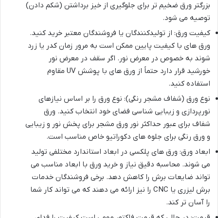
بزرگتر ورق ضخیم تر برای جلوگیری از خیز برداشتن (شکم دادن)
توصیه می شود.
کیفیت ورق: از تولیدکنندگان یا فروشندگان معتبر خرید کنید.
ورق های با کیفیت پایین ممکن است به مرور زمان کدر یا زرد
شوند به خصوص در معرض نور. اگر سقف در معرض نور
خورشید قرار دارد حتماً از ورق های با پوشش UV مقاوم
استفاده کنید.
نوع ورق (شفاف مشجر رنگی): نوع ورق را بر اساس نیازهای
نورپردازی و زیبایی شناسی فضای خود انتخاب کنید. ورق
شفاف برای عبور حداکثر نور ورق مشجر برای پخش نور و زیبایی
و ورق رنگی برای جلوه های دکوراتیو خاص مناسب است.
ابعاد ورق: ورق های پلکسی در ابعاد استاندارد مختلفی تولید
می شوند. محاسبه دقیق نیاز و خرید ورق با ابعاد مناسب می
تواند ضایعات برش را کاهش دهد. برخی فروشندگان خدمات
برش لیزری یا CNC را نیز ارائه می دهند که می تواند کار شما
را آسان تر کند.
قیمت: در حالی که قیمت فاکتور مهمی است کیفیت را فدای