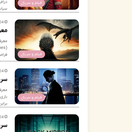
درام
فیلم و سریال
سیاس
04
معرفی
فیلم و سریال
فرامو
04
سریا
معرفی
بازی
فیلم و سریال
براب
04
سریال Black Mirror – را