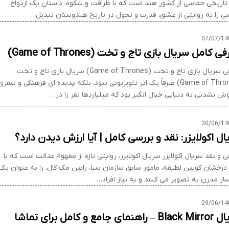
 تاریخی حماسی از کشور هند است که با ظرافت و شکوه، داستان یک ازدواج
ی را به روایتی از عشق، قدرت و تحول در تاریخ هندوستان تبدیل…
07/07/14
 کامل سریال بازی تاج و تخت (Game of Thrones)
معرفی سریال بازی تاج و تخت (Game of Thrones) سریال بازی تاج و تخت
(Game of Thrones) صرفاً یک اثر تلویزیونی نبود، بلکه پدیده ای فرهنگی و سفری
ش نشدنی به دنیایی خیال انگیز بود که میلیاردها نفر را در…
30/06/14
ل اکولایزر: نقد و بررسی کامل | آیا ارزش دیدن دارد؟
 و نقد سریال اکولایزر سریال اکولایزر، روایتی تازه از مفهوم عدالت است که با
 درخشان کویین لطیفه، مامور سابق سازمان سیا، رابین مک کال، را به عنوان یک
رساز مدرن به تصویر می کشد و به نیاز افراد…
29/06/14
هنمای جامع و کامل برای تماشا