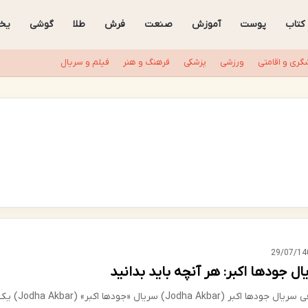
کتاب
پوست
آموزش
صنعت
فرش
طلا
گوشی
یخ
گری و اقامتی
ورزشی
پزشکی
فرهنگ و هنر
فیلم و سریال
29/07/14
ال جودها اکبر: هر آنچه باید بدانید
معرفی سریال جودها اکبر (Jodha Akbar) سریال «جودها اکبر» (a Akbar