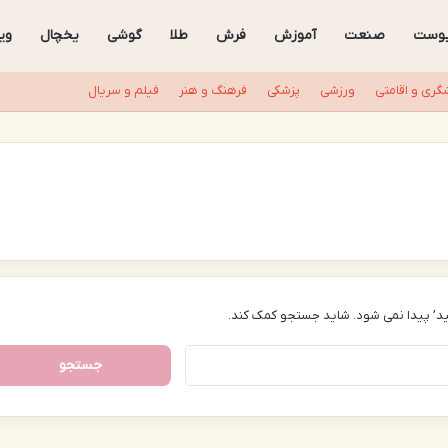
وست
صنعت
آموزش
فرش
طلا
گوشی
یخچال
ویز
گری و اقامتی
ورزشی
پزشکی
فرهنگ و هنر
فیلم و سریال
د’ پیدا نمی شود. شاید جستجو کمک کند.
جستجو
برای: