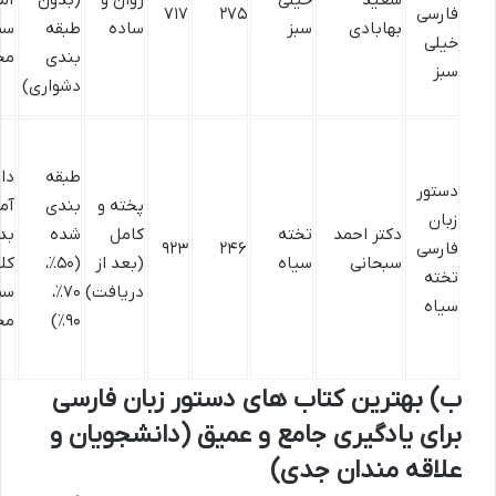
فارسی
۲۷۵
۷۱۷
بهابادی
سبز
ساده
طبقه
سط
خیلی
بندی
مخ
سبز
دشواری)
طبقه
دا
دستور
پخته و
بندی
آم
زبان
دکتر احمد
تخته
کامل
شده
بد
فارسی
۲۴۶
۹۲۳
سبحانی
سیاه
(بعد از
(۵۰٪،
کل
تخته
دریافت)
۷۰٪،
سط
سیاه
۹۰٪)
مخ
ب) بهترین کتاب های دستور زبان فارسی
برای یادگیری جامع و عمیق (دانشجویان و
علاقه مندان جدی)