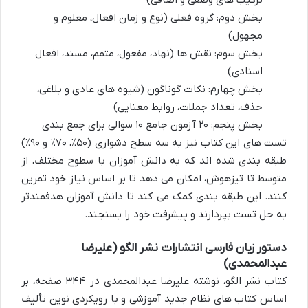
بخش دوم: گروه فعلی (نوع و زمان افعال، معلوم و
مجهول)
بخش سوم: نقش ها (نهاد، مفعول، متمم، مسند، افعال
اسنادی)
بخش چهارم: نکات گوناگون (شیوه های عادی و بلاغی،
حذف، تعداد جملات، روابط معنایی)
بخش پنجم: ۲۰ آزمون جامع ۱۰ سوالی برای جمع بندی
تست های این کتاب نیز به سه سطح دشواری (۵۰٪، ۷۰٪ و ۹۰٪)
طبقه بندی شده اند که به دانش آموزان با سطوح مختلف، از
متوسط تا تیزهوش، امکان می دهد تا بر اساس نیاز خود تمرین
کنند. این طبقه بندی کمک می کند تا دانش آموزان هدفمندتر
به حل تست بپردازند و پیشرفت خود را بسنجند.
دستور زبان فارسی انتشارات نشر الگو (علیرضا
عبدالمحمدی)
کتاب نشر الگو، نوشته علیرضا عبدالمحمدی در ۳۴۴ صفحه، بر
اساس کتاب های نظام جدید آموزشی و با رویکردی نوین تألیف