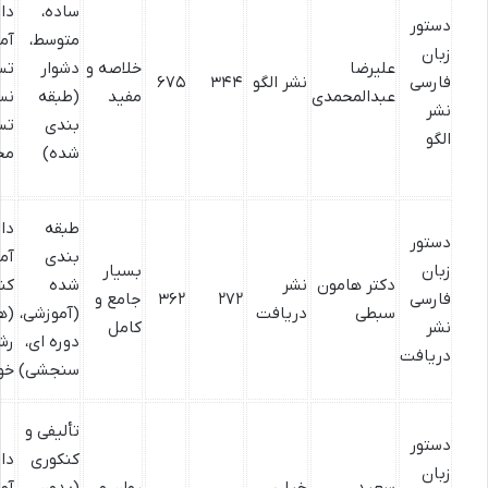
ساده،
دا
دستور
متوسط،
آمو
زبان
علیرضا
خلاصه و
دشوار
تس
فارسی
نشر الگو
۳۴۴
۶۷۵
عبدالمحمدی
مفید
(طبقه
نس
نشر
بندی
تس
الگو
شده)
مح
طبقه
دا
دستور
بندی
آم
زبان
بسیار
دکتر هامون
نشر
شده
کن
فارسی
۲۷۲
۳۶۲
جامع و
سبطی
دریافت
(آموزشی،
(ه
نشر
کامل
دوره ای،
رش
دریافت
سنجشی)
خو
تألیفی و
دستور
کنکوری
دا
زبان
سعید
خیلی
روان و
(بدون
آمو