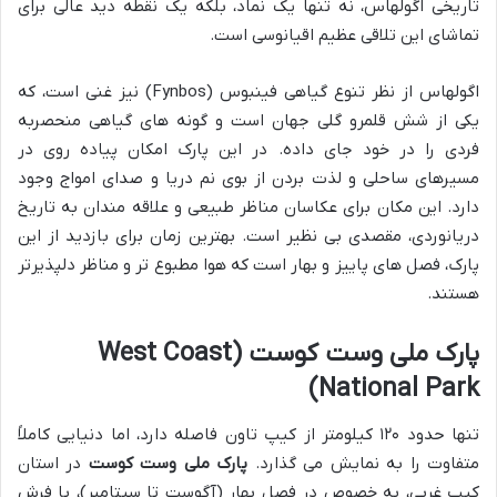
تاریخی اگولهاس، نه تنها یک نماد، بلکه یک نقطه دید عالی برای
تماشای این تلاقی عظیم اقیانوسی است.
اگولهاس از نظر تنوع گیاهی فینبوس (Fynbos) نیز غنی است، که
یکی از شش قلمرو گلی جهان است و گونه های گیاهی منحصربه
فردی را در خود جای داده. در این پارک امکان پیاده روی در
مسیرهای ساحلی و لذت بردن از بوی نم دریا و صدای امواج وجود
دارد. این مکان برای عکاسان مناظر طبیعی و علاقه مندان به تاریخ
دریانوردی، مقصدی بی نظیر است. بهترین زمان برای بازدید از این
پارک، فصل های پاییز و بهار است که هوا مطبوع تر و مناظر دلپذیرتر
هستند.
پارک ملی وست کوست (West Coast
National Park)
تنها حدود ۱۲۰ کیلومتر از کیپ تاون فاصله دارد، اما دنیایی کاملاً
متفاوت را به نمایش می گذارد.
پارک ملی وست کوست
در استان
کیپ غربی، به خصوص در فصل بهار (آگوست تا سپتامبر)، با فرش