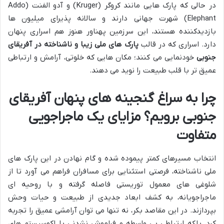
در حالی که پارک هایی مانند کروگر (Kruger) و آدو الفنت (Addo
Elephant) شهرت جهانی دارند و سالانه پذیرای میلیون ها
بازدیدکننده هستند، این سرزمین پهناور هنوز هم اسراری پنهان
دارد. اسراری که در قالب
پارک های ملی زیبا و ناشناخته در آفریقای
جنوبی
خودنمایی می کنند؛ مکان هایی که خلوتی، آرامش و ارتباطی
عمیق تر با قلب طبیعت را نوید می دهند.
چرا به سراغ گنجینه های پنهان آفریقای
جنوبی برویم؟ مزایای یک ماجراجویی
متفاوت
انتخاب مسیرهای کمتر پیموده شده و گام نهادن در این پارک های
ملی ناشناخته، فرصتی استثنایی برای مسافران فراهم می آورد تا از
شلوغی های معمول توریستی فاصله گرفته و با روحیه ای
ماجراجویانه، به کشف ابعاد جدیدی از طبیعت و حیات وحش
بپردازند. در این مقاصد بکر، نه تنها می توان آرامشی عمیق را تجربه
کرد، بلکه ارتباطی بی واسطه و فراموش نشدنی با اکوسیستم های