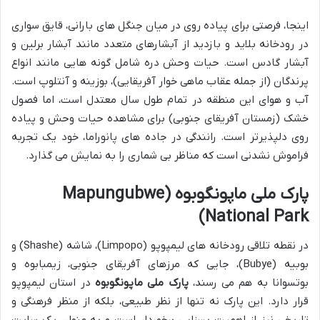
اینجا، فرصتی برای پیاده روی در میان جنگل های بارانی، قایق سواری
در رودخانه بلاید و بازدید از آبشارهای متعدد مانند آبشار برلین و
آبشار گادس است. حیات وحش دره شامل گونه هایی مانند انواع
پرندگان (از جمله عقاب ماهی خوار آفریقایی)، بوزینه و آنتلوپ است.
آب و هوای این منطقه در تمام طول سال معتدل است، اما فصول
خشک (زمستان آفریقای جنوبی) برای مشاهده حیات وحش و پیاده
روی دلپذیرتر است. رانندگی در جاده های پانوراما، خود یک تجربه
فراموش نشدنی است که مناظر بی شماری را به نمایش می گذارد.
پارک ملی ماپونگوبوه (Mapungubwe
National Park)
در نقطه تلاقی رودخانه های لیمپوپو (Limpopo)، شاشه (Shashe) و
بوبیه (Bubye)، جایی که مرزهای آفریقای جنوبی، زیمبابوه و
بوتسوانا به هم می رسند،
پارک ملی ماپونگوبوه
در استان لیمپوپو
قرار دارد. این پارک نه تنها از نظر طبیعی، بلکه از منظر فرهنگی و