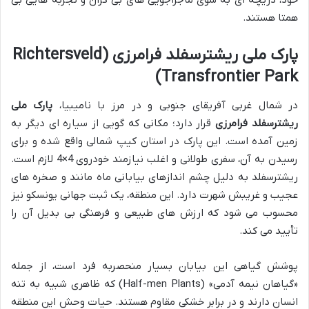
خود، دریچه ای به سوی ماجراجویی های بی کران و تجربه هایی بی
همتا هستند.
پارک ملی ریشترسفلد فرامرزی (Richtersveld
Transfrontier Park)
در شمال غربی آفریقای جنوبی و در مرز با نامیبیا،
پارک ملی
ریشترسفلد فرامرزی
قرار دارد؛ مکانی که گویی از سیاره ای دیگر به
زمین آمده است. این پارک در استان کیپ شمالی واقع شده و برای
رسیدن به آن، سفری طولانی و اغلب نیازمند خودروی 4×4 لازم است.
ریشترسفلد به دلیل چشم اندازهای بیابانی ماه مانند و صخره های
عجیب و غریبش شهرت دارد. این منطقه، یک ثبت جهانی یونسکو نیز
محسوب می شود که ارزش های طبیعی و فرهنگی بی بدیل آن را
تأیید می کند.
پوشش گیاهی این بیابان بسیار منحصربه فرد است، از جمله
«گیاهان نیمه آدمی» (Half-men Plants) که ظاهری شبیه به تنه
انسان دارند و در برابر خشکی مقاوم هستند. حیات وحش این منطقه