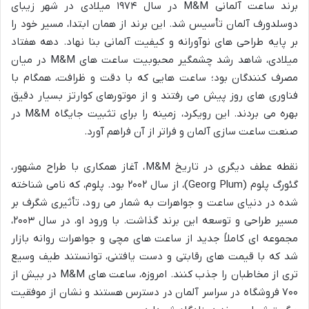
برند ساعت آلمانی M&M در سال ۱۹۷۴ میلادی در شهر زیبای
دوسلدورف آلمان تأسیس شد. این برند از همان ابتدا، مسیر خود را
بر پایه طراحی های نوآورانه و کیفیت آلمانی بنا نهاد. دهه هفتاد
میلادی، شاهد رشد چشمگیر محبوبیت ساعت های M&M در میان
مصرف کنندگان بود؛ ساعت هایی که با دقت و ظرافت، همگام با
فناوری های روز پیش می رفتند و از موتورهای کوارتز بسیار دقیق
بهره می بردند. این رویکرد، زمینه را برای تثبیت جایگاه M&M در
صنعت ساعت سازی آلمان و فراتر از آن فراهم آورد.
نقطه عطف دیگری در تاریخ M&M، آغاز همکاری با طراح مشهور،
گئورگ پلوم (Georg Plum)، از سال ۲۰۰۲ بود. پلوم، که نامی شناخته
شده در دنیای ساعت و جواهرات به شمار می رود، تأثیری شگرف بر
مسیر طراحی و توسعه این برند گذاشت. با ورود او، در سال ۲۰۰۳،
مجموعه ای کاملاً جدید از ساعت های مچی و جواهرات روانه بازار
شد که با قیمت های رقابتی و دست یافتنی، توانستند طیف وسیع
تری از مخاطبان را جذب کنند. امروزه، ساعت های M&M در بیش از
۷۰۰ فروشگاه در سراسر آلمان در دسترس هستند و نشان از موفقیت