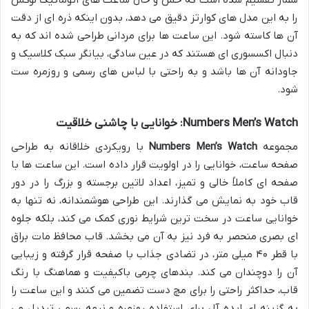
شمار تقسیم شده است که حس و حال ساعت های اتوماتیک لوکس
را به این مدل های کوارتز دقیق می دهد، بدون اینکه ذره ای از دقت
آن ها کاسته شود. این ساعت ها برای مردانی طراحی شده اند که به
دنبال اکسسوری ای هستند که در عین سادگی، بیانگر سبک کلاسیک و
جاودانه آن ها باشد و به راحتی با لباس های رسمی و روزمره ست
شود.
Numbers Men’s Watch: خوانایی با چاشنی خلاقیت
مجموعه
Numbers Men’s Watch
با رویکردی خلاقانه به طراحی
صفحه ساعت، خوانایی را در اولویت قرار داده است. این ساعت ها با
صفحه ای کاملاً خالی و تمیز، اعداد لاتین برجسته و بزرگ را در دور
قاب خود به نمایش می گذارند. این طراحی هوشمندانه، نه تنها به
خوانایی ساعت در سخت ترین شرایط نوری کمک می کند، بلکه جلوه
ای بصری منحصر به فرد نیز به آن می بخشد. قاب محافظ مات براق
با قطر ۴۰ میلی متر، در تضادی جذاب با صفحه قرار گرفته و زیبایی
آن را دوچندان می کند. بندهای چرمی باکیفیت و هماهنگ با رنگ
قاب، حداکثر راحتی را برای مچ دست تضمین می کنند و این ساعت را
به گزینه ای ایده آل برای استفاده روزمره و نیمه رسمی تبدیل می