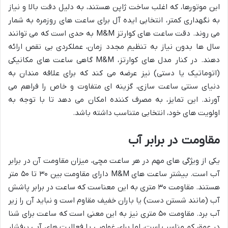
این موتورها، که اغلب ساخت ژاپن هستند، به دلیل دقت بالا و نیاز
به نگهداری کمتر، انتخابی ایده آل برای ساعت های روزمره به شمار
می روند. دقت ساعت های کوارتز M&M به حدی است که می توانند
سال ها بدون نیاز به تنظیم مجدد زمان، عملکردی بی نقص ارائه
دهند. در کنار مدل های کوارتز، M&M گاهی ساعت های مکانیکی
(اتوماتیک یا دستی) نیز عرضه می کند که برای علاقه مندان به
دنیای سنتی ساعت سازی، گزینه ای متفاوت و خاص را فراهم می
آورند. این تمایز، به مصرف کننده امکان می دهد تا با توجه به
اولویت های خود، انتخابی متناسب داشته باشد.
مقاومت در برابر آب
یکی از ویژگی های مهم در هر ساعت مچی، میزان مقاومت آن در برابر
آب است. بیشتر ساعت های M&M دارای مقاومت بین ۳۰ تا ۵۰ متر
هستند. مقاومت ۳۰ متری به این معناست که ساعت در برابر پاشش
آب (مانند شستن دست) یا باران خفیف مقاوم است و نباید آن را زیر
آب برد. مقاومت ۵۰ متری نیز به این معنی است که ساعت برای شنا
در عمق کم مناسب است، اما برای غواصی یا فعالیت های آبی پرفشار