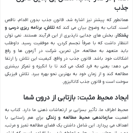
جذب
همانطور که پیشتر نیز اشاره شد، قانون جذب بدون اقدام، ناقص
است. کتاب به وضوح بیان می کند که
تلاش، برنامه ریزی درسی و
پشتکار
، بخش های جدایی ناپذیری از این فرآیند هستند. نمی توان
انتظار داشت که با صرفاً تجسم کردن، به موفقیت رسید. داوطلب
باید متعهد به مطالعه، حل تمرین، شرکت در آزمون ها و رفع
اشکالات خود باشد. قانون جذب در واقع، کیفیت این تلاش را ارتقا
می دهد؛ یعنی به فرد کمک می کند تا با انگیزه و تمرکز بیشتری
مطالعه کند و از زمان خود به بهترین نحو بهره ببرد. تلاش فیزیکی
سوخت است و قانون جذب کاتالیزور.
ایجاد محیط مثبت: بازتابی از درون شما
محیط اطراف ما، تأثیر بسزایی بر ارتعاشات ذهنی ما دارد. کتاب به
اهمیت
سازماندهی محیط مطالعه و زندگی
برای هم راستایی با
اهداف می پردازد. این شامل داشتن یک فضای مطالعه تمیز و مرتب،
دوری از حواس پرتی ها، و احاطه شدن با افرادی است که انرژی