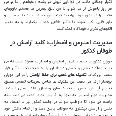
تکرار جملاتی مانند من توانایی قبولی در رشته دلخواهم را دارم، من
هر روز باهوش تر می شوم، یا من لایق بهترین ها هستم، باورهای
مثبت را در ذهن خود نهادینه کنند. این جملات باید با احساس و
باور قلبی تکرار شوند تا تأثیر واقعی خود را بگذارند و به تغییر
الگوهای فکری ناخودآگاه کمک کنند.
مدیریت استرس و اضطراب: کلید آرامش در
طوفان کنکور
دوران کنکور با حجم بالایی از استرس و اضطراب همراه است که می
تواند عملکرد ذهنی و جسمی داوطلبان را به شدت تحت تأثیر قرار
دهد. این کتاب
تکنیک های ذهنی برای حفظ آرامش
را در این دوران
پرفشار ارائه می دهد. این تکنیک ها شامل تمرینات تنفسی عمیق،
تجسم آرامش بخش، و تکنیک های رهاسازی افکار منفی هستند.
مدیریت موثر استرس نه تنها به افزایش تمرکز کمک می کند، بلکه
باعث می شود تا داوطلب بتواند در جلسه کنکور نیز با اعتماد به
نفس و آرامش بیشتری به سوالات پاسخ دهد و از تمام دانش خود
بهره ببرد. درک این اصول و به کارگیری آن ها، داوطلبان را به سطحی