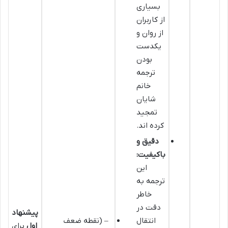
بسیاری
از کاربران
از روان و
یکدست
بودن
ترجمه
خانم
شایان
تمجید
کرده اند.
دقیق و
باکیفیت:
این
ترجمه به
خاطر
دقت در
پیشنهاد
انتقال
– (نقطه ضعف
اول
برای