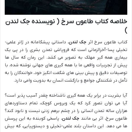
خلاصه کتاب طاعون سرخ ( نویسنده جک لندن
)
کتاب طاعون سرخ اثر
جک لندن
، داستانی پیشگامانه در ژانر علمی-
تخیلی پسا-آخرالزمانی است که فروپاشی تمدن بشری را در پی یک
بیماری همه گیر مهلک به تصویر می کشد. این رمان که سال ها
پیش از تجربیات واقعی ما با همه گیری های جهانی نوشته شده، با
توصیفات دقیق و پیش بینی های شگفت انگیز خود، خوانندگان را به
تأمل در شکنندگی جوامع و بازگشت انسان به بدویت وامی دارد.
آیا بشریت در برابر یک همه گیری ناشناخته چقدر آسیب پذیر است؟
آیا می توان تصور کرد که یک ویروس کوچک، تمام دستاوردهای
هزاران ساله تمدن انسانی را در چشم برهم زدنی نیست و نابود کند؟
طاعون سرخ، اثر بی مانند
جک لندن
، پاسخی کوبنده به این پرسش
ها می دهد. این داستان بلند علمی-تخیلی و دیستوپیایی، که بیش