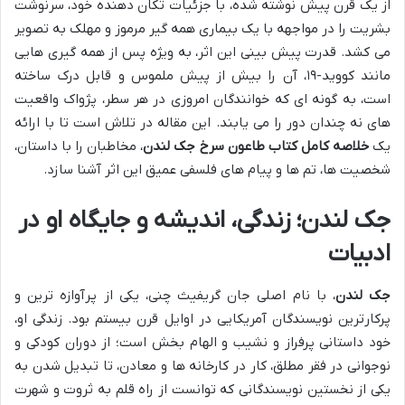
از یک قرن پیش نوشته شده، با جزئیات تکان دهنده خود، سرنوشت
بشریت را در مواجهه با یک بیماری همه گیر مرموز و مهلک به تصویر
می کشد. قدرت پیش بینی این اثر، به ویژه پس از همه گیری هایی
مانند کووید-۱۹، آن را بیش از پیش ملموس و قابل درک ساخته
است، به گونه ای که خوانندگان امروزی در هر سطر، پژواک واقعیت
های نه چندان دور را می یابند. این مقاله در تلاش است تا با ارائه
یک
خلاصه کامل کتاب طاعون سرخ جک لندن
، مخاطبان را با داستان،
شخصیت ها، تم ها و پیام های فلسفی عمیق این اثر آشنا سازد.
جک لندن؛ زندگی، اندیشه و جایگاه او در
ادبیات
جک لندن
، با نام اصلی جان گریفیث چنی، یکی از پرآوازه ترین و
پرکارترین نویسندگان آمریکایی در اوایل قرن بیستم بود. زندگی او،
خود داستانی پرفراز و نشیب و الهام بخش است؛ از دوران کودکی و
نوجوانی در فقر مطلق، کار در کارخانه ها و معادن، تا تبدیل شدن به
یکی از نخستین نویسندگانی که توانست از راه قلم به ثروت و شهرت