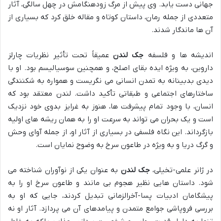
جهانی دست یابد. وی پیش از مرگ زودهنگامش در چهل سالگی، آثار
متعددی از جمله رمان، داستان کوتاه و مقاله خلق کرد که بسیاری از
آن ها ماندگار شدند.
اندیشه ها و فلسفه
جک لندن
عمیقاً تحت تأثیر نظریات چارلز
داروین، به ویژه ایده بقای اصلح، و همچنین سوسیالیسم بود. او با
دیدی بدبینانه به تمدن انسانی می نگریست و همواره به شکنندگی
ساختارهای اجتماعی و طبقاتی تأکید داشت. لندن معتقد بود که
انسان، با وجود تمام پیشرفت ها، هنوز به غرایز بدوی خود نزدیک
است و یک بحران می تواند به سرعت او را به همان ریشه های اولیه
بازگرداند. این نگاه فلسفی در بسیاری از آثار او، از جمله آوای وحش
و گرگ دریا و به ویژه در طاعون سرخ به وضوح نمایان است.
در ژانر علمی-تخیلی،
جک لندن
به عنوان یکی از نوآوران شناخته می
شود. داستان هایی نظیر هجوم بی مانند و طاعون سرخ او را به
پیشگامان ادبیات پسا-آخرالزمانی تبدیل کردند، جایی که او به
بررسی فروپاشی جوامع متمدن و پیامدهای آن می پردازد. آثار او نه