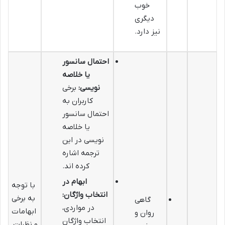
خوب
دیگری
نیز دارد.
احتمال سانسور
یا خلاصه
نویسی:
برخی
کاربران به
احتمال سانسور
یا خلاصه
نویسی در این
ترجمه اشاره
کرده اند.
ابهام در
با توجه
انتخاب واژگان:
به برخی
گاهی
در مواردی،
ابهامات
روان و
انتخاب واژگان
و نظرات،