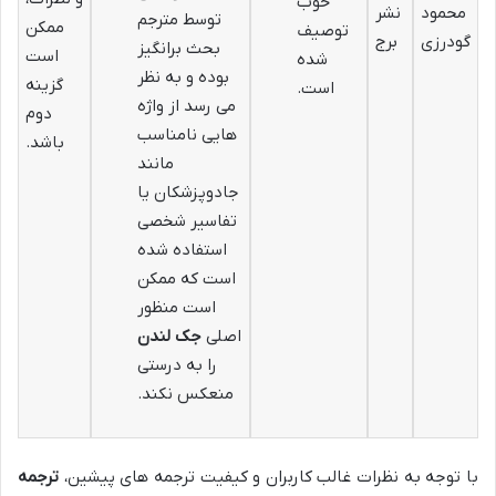
خوب
محمود
نشر
توسط مترجم
ممکن
توصیف
گودرزی
برج
بحث برانگیز
است
شده
بوده و به نظر
گزینه
است.
می رسد از واژه
دوم
هایی نامناسب
باشد.
مانند
جادوپزشکان یا
تفاسیر شخصی
استفاده شده
است که ممکن
است منظور
اصلی
جک لندن
را به درستی
منعکس نکند.
با توجه به نظرات غالب کاربران و کیفیت ترجمه های پیشین،
ترجمه