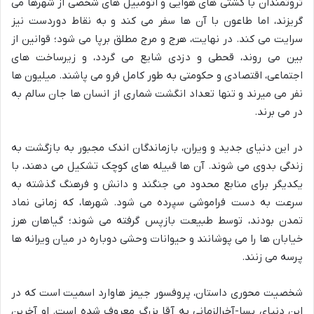
ثروتمندان با کشتی های هوایی و اتومبیل های شخصی از شهرها می
گریزند، اما طاعون با آن ها سفر می کند و به نقاط دوردست نیز
سرایت می کند. در نهایت، هرج و مرج مطلق برپا می شود؛ قوانین از
بین می روند، قحطی و دزدی شایع می گردد، و زیرساخت های
اجتماعی، اقتصادی و حکومتی به طور کامل فرو می پاشند. میلیون ها
نفر می میرند و تنها تعداد انگشت شماری از انسان ها جان سالم به
در می برند.
در این دنیای جدید و ویران، بازماندگان اندک مجبور به بازگشت به
زندگی بدوی می شوند. آن ها قبیله های کوچک تشکیل می دهند، با
یکدیگر برای منابع محدود می جنگند و دانش و فرهنگ گذشته به
سرعت به دست فراموشی سپرده می شود. شهرها، که زمانی نماد
تمدن بودند، توسط طبیعت بازپس گرفته می شوند؛ گیاهان هرز
خیابان ها را می پوشانند و حیوانات وحشی دوباره در میان ویرانه ها
پرسه می زنند.
شخصیت محوری داستان، پروفسور جیمز هاوارد اسمیت است که در
این دنیای پسا-آخرالزمانی به آقا بزرگ معروف شده است. او آخرین