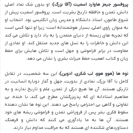
پروفسور جیمز هاوارد اسمیت (آقا بزرگ):
او بدون شک نماد اصلی
دانش، تمدن و حافظه تاریخ بشریت است. پروفسور اسمیت پیش از
شیوع طاعون، استاد دانشگاه و مدرس زبان انگلیسی بود. انتخاب او
به عنوان راوی اصلی، بسیار هوشمندانه است؛ زیرا او تنها کسی است
که تجربه های زیسته از دنیای متمدن را به یاد دارد و تلاش می کند
این دانش و خاطرات را به نسل های جدید منتقل کند. او نمادی از
مقاومت در برابر فراموشی و جهل است و تلاش هایش برای حفظ
زبان و کتاب، اهمیت حفظ میراث بشری را نشان می دهد.
نوه ها (هوو هوو، لب شکری، ادوین):
این سه شخصیت، در تقابل
کامل با آقا بزرگ، نمادی از بدویت، جهل و آغاز دوباره انسانیت در
تاریکی هستند. آن ها هیچ درکی از تمدن، علم و تاریخ ندارند و به
مفاهیم استادانه ای که پدربزرگشان مطرح می کند، با خنده، بی
تفاوتی و گاهی بی احترامی پاسخ می دهند. این نوه ها نشان دهنده
سقوط فکری بشر پس از فروپاشی تمدن و فراموشی ریشه های خود
هستند. آن ها به ما یادآوری می کنند که دانش و فرهنگ،
دستاوردهای شکننده ای هستند که به مراقبت مداوم نیاز دارند.