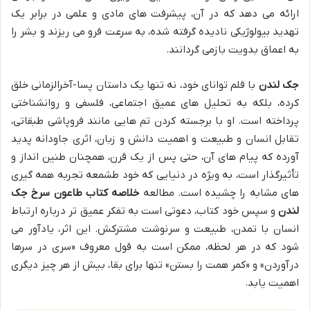
ارائه می دهد که در آن، پیشرفت های مادی و علمی در برابر یک
تهدید بیولوژیکی نادیده گرفته شده، به سرعت فرو می ریزند و بشر را
به اعماق بدویت بازمی گردانند.
جک لندن
با قلم توانای خود، نه تنها یک داستان پسا-آخرالزمانی خلق
کرده، بلکه به تحلیل های عمیق اجتماعی، فلسفی و روانشناختی
پرداخته است. او با برجسته کردن تم هایی مانند فروپاشی طبقاتی،
تقابل انسان و طبیعت و اهمیت دانش و زبان، اثری جاودانه پدید
آورده که پیام های آن، حتی پس از یک قرن، همچنان طنین انداز و
تأثیرگذار است، به ویژه در دنیایی که خود طشمعه تجربه همه گیری
های مشابه را چشیده است. مطالعه
خلاصه کتاب طاعون سرخ جک
لندن
و سپس خود کتاب، دعوتی است به تفکر عمیق تر درباره ارتباط
انسان با تمدن، طبیعت و سرنوشت مشترکش. این اثر، یادآور می
شود که در هر لحظه، ممکن است به قول معروف «سری در سرها
درآوردن» و «کمر همت را بستن» تنها برای بقا، بیش از هر چیز دیگری
اهمیت یابد.