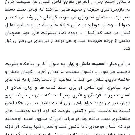
داستان است. پس از انقراض تقریباً کامل انسان ها، طبیعت شروع
به بازپس گیری شهرها و محیط هایی می کند که زمانی تحت تسلط
بشر بود. ساختمان ها ویران می شوند، گیاهان هرز رشد می کنند و
حیوانات وحشی دوباره در میان خرابه ها پرسه می زنند. این تقابل
نشان می دهد که انسان با وجود تمام پیشرفت های خود، همچنان
بخشی از چرخه طبیعت است و نمی تواند از نیروهای بی رحم آن فرار
کند.
در این میان،
اهمیت دانش و زبان
به عنوان آخرین پناهگاه بشریت
برجسته می شود. پروفسور اسمیت، به عنوان آخرین نگهبان دانش و
حافظه تاریخ، تلاش می کند تا مفاهیم از دست رفته را به نوه های
خود بیاموزد. این تلاش او برای حفظ کتاب ها و زبان، نمادی از
اهمیت میراث فرهنگی و فکری بشر است که حتی در تاریک ترین
دوران نیز می تواند چراغ راهی برای آینده باشد. بدبینی
جک لندن
نسبت به ماهیت بشر و تمدن، هرچند که خود او به موفقیت های
چشمگیری دست یافته بود، در سراسر این اثر مشهود است. او معتقد
بود که انسان موجودی ذاتاً ناقص است و تمدن، تنها پوسته ای نازک
بر روی غرایز حیوانی اوست که می تواند به سرعت از هم گسیخته