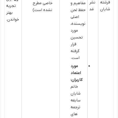
فرشته
نشر
مفاهیم و
خاصی مطرح
تجربه
شایان
مَد
حفظ لحن
نشده است)
بهتر
اصلی
خواندن.
نویسنده،
مورد
تحسین
قرار
گرفته
است.
مورد
اعتماد
کاربران:
خانم
شایان
سابقه
ترجمه
های