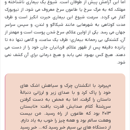
اما این آرامش پیش از طوفان است. شیوع یک بیماری ناشناخته و
مهلک، که به مرگ سرخ یا طاعون سرخ معروف می شود، از نیویورک
آغاز می گردد. سرعت شیوع این بیماری حیرت انگیز است و ظرف
مدت کوتاهی به شهرهایی مانند شیکاگو و لندن، و سپس سراسر
جهان می رسد. یکی از اولین علائم، سرخ شدن پوست است و مهمتر از
آن، کشندگی بی رحمانه بیماری؛ ظرف یک ساعت، و گاهی تنها ده تا
پانزده دقیقه پس از ظهور علائم، قربانیان جان خود را از دست می
دهند. هیچ کس بهبود نمی یابد و هیچ درمانی برای آن کشف نمی
شود.
«پیرمرد با انگشتان چرک و سیاهش اشک های
خود را پاک کرد و با صدای زیر و لرزانی دنبالهٔ
داستان را گرفت، اما به محض به دست گرفتن
سررشتهٔ کلام صدایش قدرت یافت: «تابستان
۲۰۱۳ بود که طاعون از راه رسید. من بیست
وهفت سالم بود و همه چیز را خوب به یاد دارم.
از دستگاه های بی سیم خبر رسید که… خبر رسید