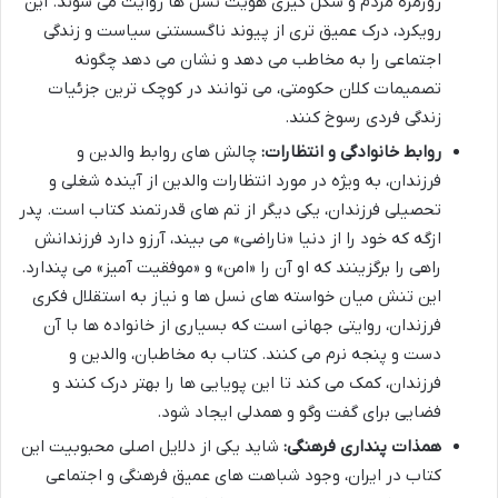
روزمره مردم و شکل گیری هویت نسل ها روایت می شوند. این
رویکرد، درک عمیق تری از پیوند ناگسستنی سیاست و زندگی
اجتماعی را به مخاطب می دهد و نشان می دهد چگونه
تصمیمات کلان حکومتی، می توانند در کوچک ترین جزئیات
زندگی فردی رسوخ کنند.
روابط خانوادگی و انتظارات:
چالش های روابط والدین و
فرزندان، به ویژه در مورد انتظارات والدین از آینده شغلی و
تحصیلی فرزندان، یکی دیگر از تم های قدرتمند کتاب است. پدر
ازگه که خود را از دنیا «ناراضی» می بیند، آرزو دارد فرزندانش
راهی را برگزینند که او آن را «امن» و «موفقیت آمیز» می پندارد.
این تنش میان خواسته های نسل ها و نیاز به استقلال فکری
فرزندان، روایتی جهانی است که بسیاری از خانواده ها با آن
دست و پنجه نرم می کنند. کتاب به مخاطبان، والدین و
فرزندان، کمک می کند تا این پویایی ها را بهتر درک کنند و
فضایی برای گفت وگو و همدلی ایجاد شود.
همذات پنداری فرهنگی:
شاید یکی از دلایل اصلی محبوبیت این
کتاب در ایران، وجود شباهت های عمیق فرهنگی و اجتماعی