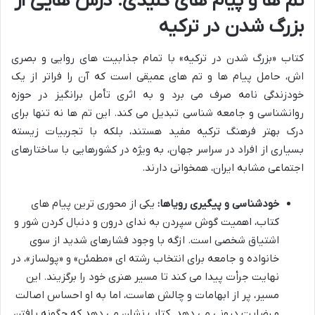
تم ها و پیام های کلیدی: درس هایی از
بزرگ شدن در ترکیه
کتاب «بزرگ شدن در ترکیه» با تمام جذابیت های روایی و بصری
اش، حامل پیام ها و تم های عمیقی است که آن را فراتر از یک
خودزندگی نامه صرف می برد و به اثری تأمل برانگیز در حوزه
روانشناسی و جامعه شناسی تبدیل می کند. این تم ها نه تنها برای
درک بهتر فرهنگ ترکیه مفید هستند، بلکه با تجربیات زیسته
بسیاری از افراد در سراسر جهان، به ویژه در کشورهایی با ساختارهای
اجتماعی مشابه ایران، همخوانی دارند.
خودشناسی و پیگیری رویاها:
یکی از محوری ترین پیام های
کتاب، اهمیت گوش سپردن به ندای درون و دنبال کردن شور و
اشتیاق شخصی است. ازگه با وجود فشارهای شدید از سوی
خانواده و جامعه برای انتخاب رشته ای «مطمئن» و «پولساز»، در
نهایت جرأت پیدا می کند تا مسیر هنری خود را برگزیند. این
مسیر، پر از ابهامات و چالش هاست، اما به او احساس اصالت
و رضایت درونی می دهد. کتاب نشان می دهد که چگونه یافتن