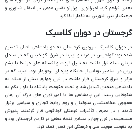
زمینه را برای ظهور پادشاهی های قدرتمندتر گرجی در دوره های
بعدی فراهم کرد. امپراتوری اورارتو نقش مهمی در انتقال فناوری و
فرهنگ از بین النهرین به قفقاز ایفا کرد.
گرجستان در دوران کلاسیک
در دوران کلاسیک سرزمین گرجستان به دو پادشاهی اصلی تقسیم
شده بود: کولخیس در غرب و ایبریا در شرق. کولخیس که در ساحل
دریای سیاه قرار داشت به دلیل ثروت و افسانه های مرتبط با پشم
زرین در اساطیر یونانی از جایگاه ویژه ای برخوردار بود. ایبریا که در
مرکز و شرق گرجستان قرار داشت در قرن چهارم پیش از میلاد به
پادشاهی متحدی تبدیل شد و تحت حکومت پادشاه پارناواز یکم به
شکوفایی رسید. این پادشاهی ها با امپراتوری های بزرگ آن زمان
همچون هخامنشیان سلوکیان و روم روابط تجاری و سیاسی برقرار
کردند و در معرض تأثیرات فرهنگی گوناگونی قرار گرفتند. پذیرش
مسیحیت در قرن چهارم میلادی نقطه عطفی در تاریخ گرجستان بود و
به تقویت هویت ملی و فرهنگی این کشور کمک کرد.