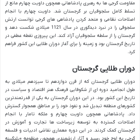
مقاومت گرجی ها به رهبری پادشاهانی همچون داویت چهارم مانع از
تسلط کامل سلجوقیان بر گرجستان شد. داویت چهارم با انجام
اصلاحات نظامی و متحد کردن پادشاهی های گرجی توانست ارتش
سلجوقی را در نبرد دیدگوری در سال 1121 میلادی شکست دهد و
گرجستان را از سلطه سلجوقیان آزاد کند. این پیروزی نقطه عطفی در
تاریخ گرجستان بود و زمینه را برای آغاز دوران طلایی این کشور فراهم
کرد.
دوران طلایی گرجستان
دوران طلایی گرجستان که از قرن دوازدهم تا سیزدهم میلادی به
طول انجامید دوره ای از شکوفایی فرهنگ هنر اقتصاد و سیاست در
تاریخ این کشور بود. در این دوران گرجستان به یکی از قدرتمندترین
کشورهای منطقه تبدیل شد و نفوذ خود را بر مناطق همجوار گسترش
داد. پادشاهانی همچون داویت چهارم و ملکه تامار با انجام
اصلاحات گسترده به توسعه زیرساخت ها تجارت و آموزش در
گرجستان کمک کردند. در این دوره معماری نقاشی ادبیات و فلسفه
گرجی به اوج خود رسید و آثار ارزشمندی همچون منظومه «پلنگینه