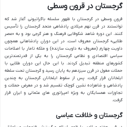
گرجستان در قرون وسطی
قرون وسطی در گرجستان با ظهور سلسله باگراتیونی آغاز شد که
توانستند در قرن نهم میلادی پادشاهی متحد گرجستان را تأسیس
کنند. این دوره شاهد شکوفایی فرهنگ و هنر گرجی بود و به «عصر
طلایی» گرجستان معروف است. در این دوران پادشاهانی همچون
داویت چهارم (معروف به داویت سازنده) و ملکه تامار با اصلاحات
سیاسی اقتصادی و نظامی گرجستان را به یکی از قدرتمندترین
کشورهای منطقه تبدیل کردند. با این حال این دوران طلایی با
حملات مغول در قرن سیزدهم به پایان رسید و گرجستان تحت سلطه
ایلخانان قرار گرفت. پس از سقوط ایلخانان گرجستان به چندین
پادشاهی و شاهزاده نشین کوچک تقسیم شد و در معرض حملات و
تجاوزات همسایگان به ویژه امپراتوری های عثمانی و ایران قرار
گرفت.
گرجستان و خلافت عباسی
در قرن هفتم میلادی با ظهور اسلام و گسترش فتوحات مسلمانان