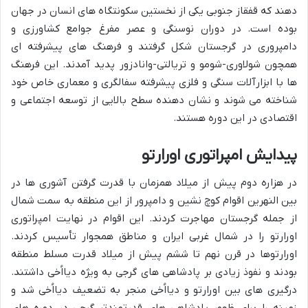
دهند که قفقاز جنوبی یکی از نخستین سکونتگاه های انسان در جهان
بوده است. در دوران نوسنگی و عصر مفرغ جوامع کشاورزی و
دامپروری در گرجستان شکل گرفتند و فرهنگ های پیشرفته ای
همچون شولاوری-شومو و تریالتی-وانادزور پدید آمدند. این فرهنگ
ها با ابزارآلات سنگی و فلزی پیشرفته سفالگری و معماری خاص خود
شناخته می شوند و نشان دهنده سطح بالایی از توسعه اجتماعی و
اقتصادی در این دوره هستند.
پیدایش امپراتوری اورارتو
در هزاره دوم پیش از میلاد همزمان با قدرت گرفتن آشوری ها در
بین النهرین اقوام کوچ نشین و دامپرور از این منطقه به سمت شمال
از جمله گرجستان مهاجرت کردند. این اقوام در نهایت امپراتوری
اورارتو را در شمال غربی ایران و مناطق همجوار تأسیس کردند.
اورارتوها در قرن نهم تا ششم پیش از میلاد قدرت مسلط منطقه
بودند و نفوذ زیادی بر پادشاهی های گرجی به ویژه دیااُخی داشتند.
درگیری های بین اورارتو و دیااُخی منجر به تضعیف دیااُخی شد و