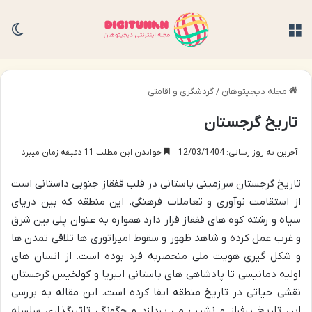
منو
تغی
مجله دیجیتوهان
/
گردشگری و اقامتی
تاریخ گرجستان
آخرین به روز رسانی: 12/03/1404
خواندن این مطلب 11 دقیقه زمان میبرد
تاریخ گرجستان سرزمینی باستانی در قلب قفقاز جنوبی داستانی است
از استقامت نوآوری و تعاملات فرهنگی. این منطقه که بین دریای
سیاه و رشته کوه های قفقاز قرار دارد همواره به عنوان پلی بین شرق
و غرب عمل کرده و شاهد ظهور و سقوط امپراتوری ها تلاقی تمدن ها
و شکل گیری هویت ملی منحصربه فرد بوده است. از انسان های
اولیه دمانیسی تا پادشاهی های باستانی ایبریا و کولخیس گرجستان
نقشی حیاتی در تاریخ منطقه ایفا کرده است. این مقاله به بررسی
این تاریخ پرفراز و نشیب می پردازد و چگونگی تاثیرگذاری سلسله