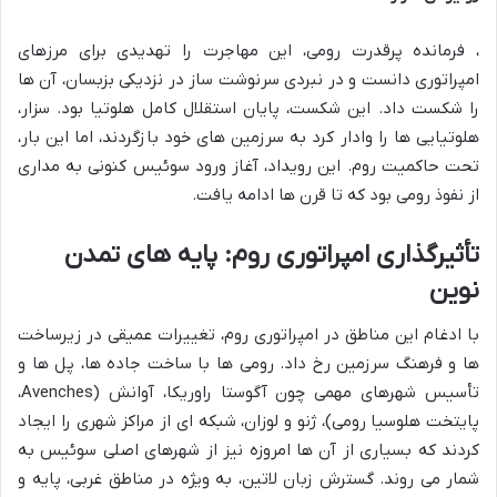
، فرمانده پرقدرت رومی، این مهاجرت را تهدیدی برای مرزهای
امپراتوری دانست و در نبردی سرنوشت ساز در نزدیکی بزبسان، آن ها
را شکست داد. این شکست، پایان استقلال کامل هلوتیا بود. سزار،
هلوتیایی ها را وادار کرد به سرزمین های خود بازگردند، اما این بار،
تحت حاکمیت روم. این رویداد، آغاز ورود سوئیس کنونی به مداری
از نفوذ رومی بود که تا قرن ها ادامه یافت.
تأثیرگذاری امپراتوری روم: پایه های تمدن
نوین
با ادغام این مناطق در امپراتوری روم، تغییرات عمیقی در زیرساخت
ها و فرهنگ سرزمین رخ داد. رومی ها با ساخت جاده ها، پل ها و
تأسیس شهرهای مهمی چون آگوستا راوریکا، آوانش (Avenches،
پایتخت هلوسیا رومی)، ژنو و لوزان، شبکه ای از مراکز شهری را ایجاد
کردند که بسیاری از آن ها امروزه نیز از شهرهای اصلی سوئیس به
شمار می روند. گسترش زبان لاتین، به ویژه در مناطق غربی، پایه و