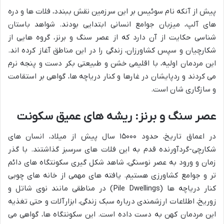
پیش از آنکه نام سوئیس بر این سرزمین نقش ببندد، فلات ها و دره
های آلپ، میزبان جوامع انسانی ابتدایی بودند. شواهد باستان
شناسی حکایت از آن دارد که از عصر سنگ و برنز، گروه هایی از
شکارچیان و سپس کشاورزان، زندگی را در این مناطق آغاز کرده اند.
این مردمان اولیه، با اقلیمی خشن و طبیعتی بکر دست و پنجه نرم
می کردند و ردپایشان در غارها و کنار دریاچه ها، گواهی بر استقامت
و سازگاری شان است.
عصر سنگ و برنز: ریشه های عمیق سکونت
در اعماق تاریخ، حدود ۱۵۰۰۰ سال پیش از میلاد، انسان های
شکارچی-گردآورنده قدم به این فلات های سرسبز گذاشتند. با گذر
زمان و ورود به عصر نوسنگی، شاهد شکل گیری سکونتگاه های دائم
تر و جوامع کشاورزی هستیم. یافته های مهمی از خانه های چوبی
کنار دریاچه ها (Pile Dwellings) در مناطقی مانند نوی شاتل و
زوریخ، اطلاعات ارزشمندی درباره سبک زندگی، ابزارآلات و حتی تغذیه
این مردمان کهن به دست داده است. این سکونتگاه ها، گواهی می