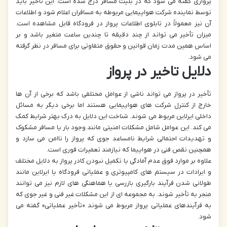
پروازی گفته می شود که در بلیت مسافر درج شده است. این تأخیر باید
توسط نماینده شرکت هواپیمایی مربوطه به مسافران اعلام شود و اطلاعات
آن نیز معمولاً در تابلوی اطلاعات پرواز در فرودگاه قابل مشاهده است.
میزان تأخیر می تواند از چند دقیقه تا چندین ساعت متغیر باشد و بر
اساس همین مدت زمان قوانین و حقوق متفاوتی برای مسافر در نظر گرفته
می شود.
دلایل تاخیر در پرواز
تأخیر در پرواز می تواند ناشی از عوامل مختلفی باشد که برخی از آن ها
خارج از کنترل شرکت های هواپیمایی هستند اما برخی دیگر به مسائل
داخلی ایرلاین مربوط می شوند. شناخت این دلایل به درک بهتر شرایط کمک
می کند. این عوامل شامل مشکلات امنیتی مانند وجود بار یا مسافر مشکوک
و تهدیدات احتمالی شرایط نامساعد جوی که پرواز را ناامن می سازد و
همچنین نقص فنی در هواپیما که نیازمند تعمیرات فوری است.
علاوه بر موارد فوق عدم آمادگی یا تکمیل نبودن کادر پرواز به دلایل مختلف
و ایرادات در سیستم های کامپیوتری و عملیاتی فرودگاه یا ایرلاین مانند
طولانی شدن فرآیند بارگیری بازرسی یا هماهنگی های لازم نیز می توانند
منجر به تأخیر شوند. به مجموعه ای از این مشکلات غیر فنی و غیر جوی که
به فرآیندهای عملیاتی پرواز مربوط می شوند «تأخیر عملیاتی» گفته می
شود.