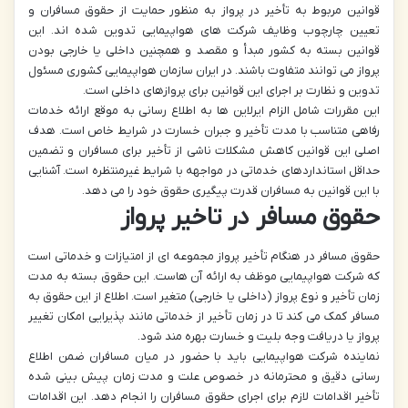
قوانین مربوط به تأخیر در پرواز به منظور حمایت از حقوق مسافران و
تعیین چارچوب وظایف شرکت های هواپیمایی تدوین شده اند. این
قوانین بسته به کشور مبدأ و مقصد و همچنین داخلی یا خارجی بودن
پرواز می توانند متفاوت باشند. در ایران سازمان هواپیمایی کشوری مسئول
تدوین و نظارت بر اجرای این قوانین برای پروازهای داخلی است.
این مقررات شامل الزام ایرلاین ها به اطلاع رسانی به موقع ارائه خدمات
رفاهی متناسب با مدت تأخیر و جبران خسارت در شرایط خاص است. هدف
اصلی این قوانین کاهش مشکلات ناشی از تأخیر برای مسافران و تضمین
حداقل استانداردهای خدماتی در مواجهه با شرایط غیرمنتظره است. آشنایی
با این قوانین به مسافران قدرت پیگیری حقوق خود را می دهد.
حقوق مسافر در تاخیر پرواز
حقوق مسافر در هنگام تأخیر پرواز مجموعه ای از امتیازات و خدماتی است
که شرکت هواپیمایی موظف به ارائه آن هاست. این حقوق بسته به مدت
زمان تأخیر و نوع پرواز (داخلی یا خارجی) متغیر است. اطلاع از این حقوق به
مسافر کمک می کند تا در زمان تأخیر از خدماتی مانند پذیرایی امکان تغییر
پرواز یا دریافت وجه بلیت و خسارت بهره مند شود.
نماینده شرکت هواپیمایی باید با حضور در میان مسافران ضمن اطلاع
رسانی دقیق و محترمانه در خصوص علت و مدت زمان پیش بینی شده
تأخیر اقدامات لازم برای اجرای حقوق مسافران را انجام دهد. این اقدامات