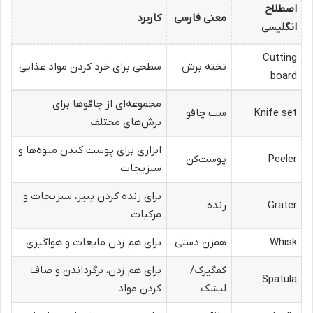
اصطلاح
معنی فارسی
کاربرد
انگلیسی
Cutting
تخته برش
سطحی برای خرد کردن مواد غذایی
board
مجموعه‌ای از چاقوها برای
Knife set
ست چاقو
برش‌های مختلف
ابزاری برای پوست کندن میوه‌ها و
Peeler
پوست‌کن
سبزیجات
برای رنده کردن پنیر، سبزیجات و
Grater
رنده
مرکبات
Whisk
همزن دستی
برای هم زدن مایعات و هواگیری
کفگیرک/
برای هم زدن، برگرداندن و صاف
Spatula
لیسَک
کردن مواد