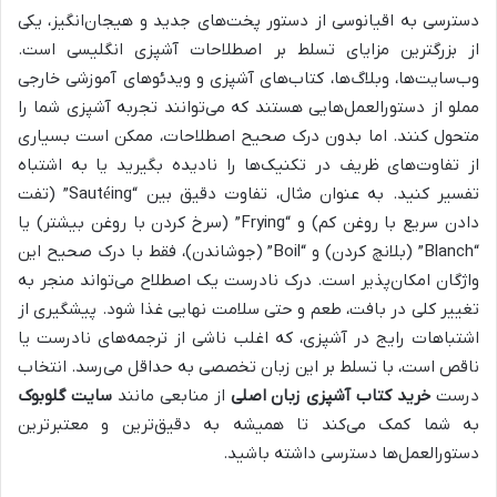
دسترسی به اقیانوسی از دستور پخت‌های جدید و هیجان‌انگیز، یکی
از بزرگترین مزایای تسلط بر اصطلاحات آشپزی انگلیسی است.
وب‌سایت‌ها، وبلاگ‌ها، کتاب‌های آشپزی و ویدئوهای آموزشی خارجی
مملو از دستورالعمل‌هایی هستند که می‌توانند تجربه آشپزی شما را
متحول کنند. اما بدون درک صحیح اصطلاحات، ممکن است بسیاری
از تفاوت‌های ظریف در تکنیک‌ها را نادیده بگیرید یا به اشتباه
تفسیر کنید. به عنوان مثال، تفاوت دقیق بین “Sautéing” (تفت
دادن سریع با روغن کم) و “Frying” (سرخ کردن با روغن بیشتر) یا
“Blanch” (بلانچ کردن) و “Boil” (جوشاندن)، فقط با درک صحیح این
واژگان امکان‌پذیر است. درک نادرست یک اصطلاح می‌تواند منجر به
تغییر کلی در بافت، طعم و حتی سلامت نهایی غذا شود. پیشگیری از
اشتباهات رایج در آشپزی، که اغلب ناشی از ترجمه‌های نادرست یا
ناقص است، با تسلط بر این زبان تخصصی به حداقل می‌رسد. انتخاب
درست
خرید کتاب آشپزی زبان اصلی
از منابعی مانند
سایت گلوبوک
به شما کمک می‌کند تا همیشه به دقیق‌ترین و معتبرترین
دستورالعمل‌ها دسترسی داشته باشید.