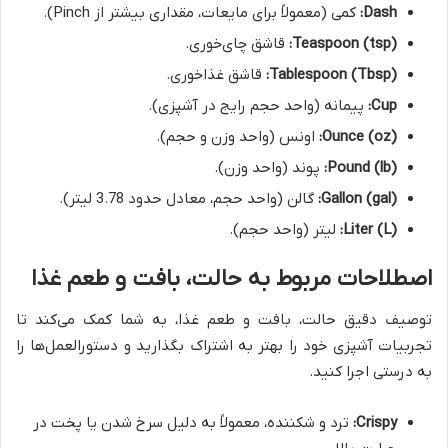
Dash:
کمی (معمولاً برای مایعات، مقداری بیشتر از Pinch).
Teaspoon (tsp):
قاشق چای‌خوری.
Tablespoon (Tbsp):
قاشق غذاخوری.
Cup:
پیمانه (واحد حجم رایج در آشپزی).
Ounce (oz):
اونس (واحد وزن و حجم).
Pound (lb):
پوند (واحد وزن).
Gallon (gal):
گالن (واحد حجم، معادل حدود 3.78 لیتر).
Liter (L):
لیتر (واحد حجم).
اصطلاحات مربوط به حالت، بافت و طعم غذا
توصیف دقیق حالت، بافت و طعم غذا، به شما کمک می‌کند تا
تجربیات آشپزی خود را بهتر به اشتراک بگذارید و دستورالعمل‌ها را
به درستی اجرا کنید.
Crispy:
ترد و شکننده، معمولاً به دلیل سرخ شدن یا پخت در