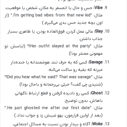
Vibe:
حس و حال یا اتمسفر یه مکان، شخص یا موقعیت.
مثال: “I’m getting bad vibes from that new kid.” (از
اون بچه جدید حس بدی می‌گیرم.)
Slay:
عالی عمل کردن، فوق‌العاده بودن، یا ظاهری بسیار
جذاب داشتن.
مثال: “Her outfit slayed at the party!” (لباسش تو
مهمونی محشر بود!)
Savage:
کسی که یه حرف تند، هوشمندانه یا خنده‌دار
میزنه که بقیه رو ساکت می‌کنه.
مثال: “Did you hear what he said? That was savage!”
(شنیدی چی گفت؟ خیلی بی‌رحمانه و باحال بود!)
Ghost:
کسی رو نادیده گرفتن و قطع ارتباط ناگهانی
باهاش، بدون توضیح.
مثال: “He just ghosted me after our first date.”
(بعد از اولین قرارمون، یهو غیبش زد و جواب نداد.)
Woke:
آگاه و بیدار بودن نسبت به مسائل اجتماعی،