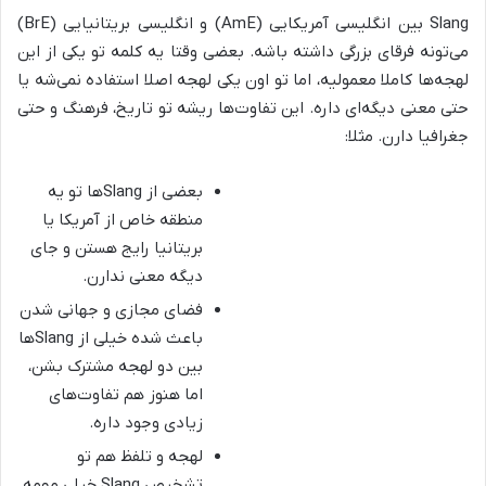
Slang بین انگلیسی آمریکایی (AmE) و انگلیسی بریتانیایی (BrE)
می‌تونه فرقای بزرگی داشته باشه. بعضی وقتا یه کلمه تو یکی از این
لهجه‌ها کاملا معمولیه، اما تو اون یکی لهجه اصلا استفاده نمی‌شه یا
حتی معنی دیگه‌ای داره. این تفاوت‌ها ریشه تو تاریخ، فرهنگ و حتی
جغرافیا دارن. مثلا:
بعضی از Slangها تو یه
منطقه خاص از آمریکا یا
بریتانیا رایج هستن و جای
دیگه معنی ندارن.
فضای مجازی و جهانی شدن
باعث شده خیلی از Slangها
بین دو لهجه مشترک بشن،
اما هنوز هم تفاوت‌های
زیادی وجود داره.
لهجه و تلفظ هم تو
تشخیص Slang خیلی مهمه.