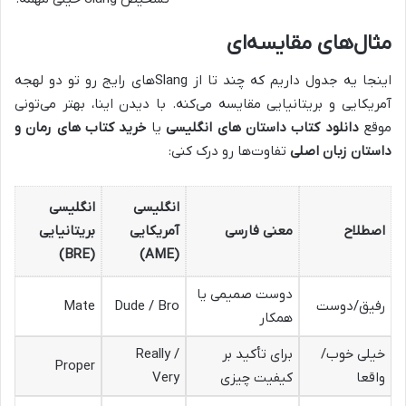
مثال‌های مقایسه‌ای
اینجا یه جدول داریم که چند تا از Slangهای رایج رو تو دو لهجه
آمریکایی و بریتانیایی مقایسه می‌کنه. با دیدن اینا، بهتر می‌تونی
موقع
دانلود کتاب داستان های انگلیسی
یا
خرید کتاب‌ های رمان و
داستان زبان اصلی
تفاوت‌ها رو درک کنی:
انگلیسی
انگلیسی
اصطلاح
معنی فارسی
آمریکایی
بریتانیایی
(BRE)
(AME)
دوست صمیمی یا
رفیق/دوست
Dude / Bro
Mate
همکار
خیلی خوب/
برای تأکید بر
Really /
Proper
واقعا
کیفیت چیزی
Very