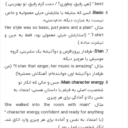
best.” (هی رفیق، چطوری؟ / دمت گرم رفیق، تو بهترینی.)
Basic:
کسی که سلیقه یا علایقش خیلی معمولیه و خاص
نیست؛ به عبارت دیگه، «دم‌دستی».
مثال: “Her style was so basic, just jeans and a plain
T-shirt.” (استایلش خیلی معمولی بود، فقط یه جین و
تیشرت ساده.)
Stan:
طرفدار پروپاقرص و دوآتیشه یک سلبریتی، گروه
موسیقی یا هرچیز دیگه.
مثال: “I stan that singer; her music is amazing!” (من
طرفدار دوآتیشه اون خواننده‌ام؛ آهنگاش محشره!)
Main character energy:
حس و حالی که انگار تو
شخصیت اصلی یه فیلم یا داستان هستی؛ اعتماد به
نفس بالا و آمادگی برای هر چیزی.
مثال: “She walked into the room with main
character energy, confident and ready for anything.”
(با اعتماد به نفس و آماده برای هر چیزی وارد اتاق شد،
انگار شخصیت اصلی بود.)