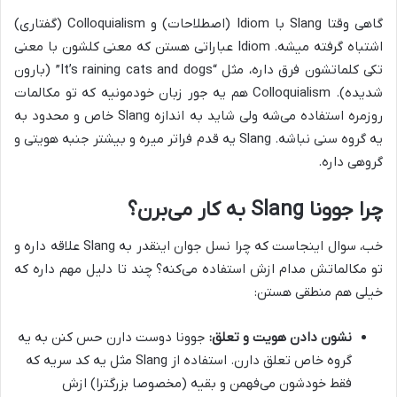
گاهی وقتا Slang با Idiom (اصطلاحات) و Colloquialism (گفتاری)
اشتباه گرفته میشه. Idiom عباراتی هستن که معنی کلشون با معنی
تکی کلماتشون فرق داره، مثل “It’s raining cats and dogs” (بارون
شدیده). Colloquialism هم یه جور زبان خودمونیه که تو مکالمات
روزمره استفاده می‌شه ولی شاید به اندازه Slang خاص و محدود به
یه گروه سنی نباشه. Slang یه قدم فراتر میره و بیشتر جنبه هویتی و
گروهی داره.
چرا جوونا Slang به کار می‌برن؟
خب، سوال اینجاست که چرا نسل جوان اینقدر به Slang علاقه داره و
تو مکالماتش مدام ازش استفاده می‌کنه؟ چند تا دلیل مهم داره که
خیلی هم منطقی هستن:
نشون دادن هویت و تعلق:
جوونا دوست دارن حس کنن به یه
گروه خاص تعلق دارن. استفاده از Slang مثل یه کد سریه که
فقط خودشون می‌فهمن و بقیه (مخصوصا بزرگترا) ازش