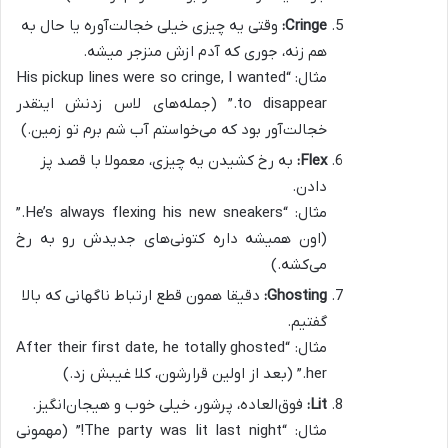
Cringe:
وقتی یه چیزی خیلی خجالت‌آوره یا حال به
هم زنه، جوری که آدم ازش منزجر میشه.
مثال: “His pickup lines were so cringe, I wanted
to disappear.” (جمله‌های لاس زدنش اینقدر
خجالت‌آور بود که می‌خواستم آب شم برم تو زمین.)
Flex:
به رخ کشیدن یه چیزی، معمولا با قصد پز
دادن.
مثال: “He’s always flexing his new sneakers.”
(اون همیشه داره کتونی‌های جدیدش رو به رخ
می‌کشه.)
Ghosting:
دقیقا همون قطع ارتباط ناگهانی که بالا
گفتیم.
مثال: “After their first date, he totally ghosted
her.” (بعد از اولین قرارشون، کلا غیبش زد.)
Lit:
فوق‌العاده، پرشور، خیلی خوب و هیجان‌انگیز.
مثال: “The party was lit last night!” (مهمونی