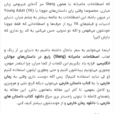
که اصطلاحات عامیانه یا همون Slang سر آدمای غیربومی زبان
میارن. مخصوصا وقتی پای داستان‌های جوونا یا Young Adult (YA)
در میون باشه، این اصطلاحات یه عالمه بیشتر به چشم میان. دنیای
ادبیات و فیلم‌های YA پره از حرف‌ها و اصطلاحاتی که فقط جوونا
خودشون می‌فهمن و اگه تو ندونی، حس می‌کنی یه کد رو نداری که
بازش کنی!
اینجا می‌خوایم یه سفر باحال داشته باشیم به دنیای پر از رنگ و
لعاب
اصطلاحات عامیانه (Slang) رایج در داستان‌های جوانان
انگلیسی
. قراره یاد بگیریم این کلمات از کجا میان، چرا اینقدر مهمن،
چجوری می‌تونیم پیداشون کنیم و حتی چطوری ازشون استفاده کنیم
(و کی نباید استفاده کنیم!). پس اگه دوست داری وقتی یه
رمان
خارجی
یا یه
کتاب داستان خارجی
می‌خونی، دیگه گیج نشی و هرچیزی
رو کامل بفهمی، تا آخر این مقاله باهامون باش. این مقاله یه
راهنمای کامله تا بتونی راحت‌تر بری سراغ
دانلود کتاب داستان های
خارجی
یا
دانلود رمان خارجی
و از خوندنشون بیشتر کیف کنی.