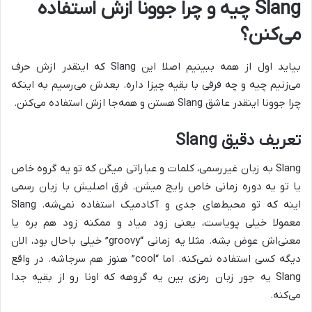
Slang چیه و چرا جوونا ازش استفاده
می‌کنن؟
بیاید اول از همه ببینیم اصلا این Slang که اینقدر ازش حرف
می‌زنیم چیه و چه فرقی با بقیه چیزا داره. بعدش می‌رسیم به اینکه
چرا جوونا اینقدر عاشق Slang هستن و همه‌جا ازش استفاده می‌کنن.
تعریف دقیق Slang
Slang به زبان غیررسمی، کلمات و عباراتی میگن که تو یه گروه خاص
یا تو یه دوره زمانی خاص رایج میشن. فرق اصلیش با زبان رسمی
اینه که تو محیط‌های جدی و آکادمیک استفاده نمی‌شه. Slang
معمولا خیلی پویاست، یعنی زود میاد و ممکنه زود هم بره یا
معنی‌اش عوض بشه. مثلا یه زمانی “groovy” خیلی باحال بود، الان
دیگه کسی استفاده نمی‌کنه. اما “cool” هنوز هم سرجاشه. در واقع
Slang یه جور زبان رمزی بین یه گروهه که اونا رو از بقیه جدا
می‌کنه.