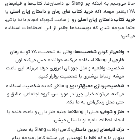
حالا می‌رسیم به اینکه چرا Slang تو داستان‌ها، کتاب‌ها و فیلم‌های
YA اینقدر مهمه. اگه
خرید کتاب‌ های رمان و داستان زبان اصلی
یا
خرید کتاب داستان زبان اصلی
رو از سایت گلوبوک انجام داده باشی،
حتما متوجه شدی که نویسنده‌ها چقدر از این اصطلاحات استفاده
می‌کنن:
واقعی‌تر کردن شخصیت‌ها:
وقتی یه شخصیت YA تو یه
رمان
خارجی
از Slang استفاده می‌کنه، خواننده حس می‌کنه اون
شخصیت واقعیه و مثل جوونای امروزی حرف می‌زنه. این باعث
میشه ارتباط بیشتری با شخصیت برقرار کنیم.
شخصیت‌پردازی عمیق‌تر:
نوع Slangی که یه شخصیت استفاده
می‌کنه، می‌تونه خیلی چیزا در مورد سن، گروه اجتماعی، علایق و
حتی محل زندگی‌اش به ما بگه.
طنز و شوخی:
خیلی از Slangها جنبه طنز دارن و باعث خنده یا
ایجاد لحظات بامزه تو داستان میشن.
درک لایه‌های زیرین داستان:
گاهی اوقات Slang یه معنی
پنهان داره که فقط با فهمیدن اون میشه کامل متوجه پیام