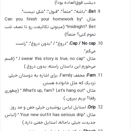
دیشب فوق‌العاده بود!)
Bet:
“باشه”، “حتماً”، “قبول”، “شکی نیست”.
مثال: “Can you finish your homework by
midnight? Bet!” (میتونی تکالیفت رو تا نصف شب
تموم کنی؟ حتماً!)
Cap / No cap:
“دروغ” / “بدون دروغ”، “راست
می‌گم”.
مثال: “I swear this story is true, no cap.” (قسم
می‌خورم این داستان راسته، بدون دروغ.)
Fam:
مخفف Family، برای اشاره به دوستان خیلی
نزدیک که مثل خانواده هستن.
مثال: “What’s up, fam? Let’s hang out.” (چطوری
رفقا؟ بریم بیرون.)
Drip:
استایل لباس پوشیدن خیلی خفن و مد روز.
مثال: “Your new outfit has serious drip.” (لباس
جدیدت خیلی باحاله، استایل خفنی داره.)